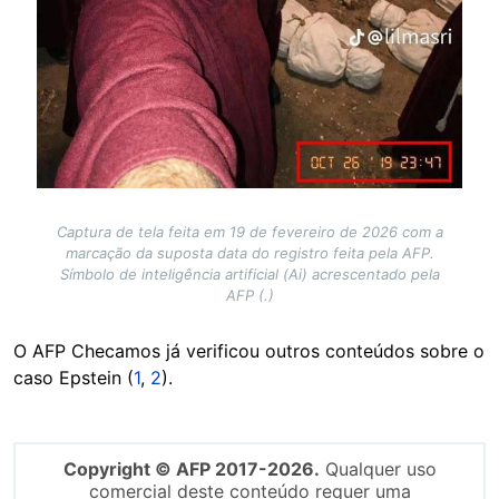
Captura de tela feita em 19 de fevereiro de 2026 com a
marcação da suposta data do registro feita pela AFP.
Símbolo de inteligência artificial (Ai) acrescentado pela
AFP (.)
O AFP Checamos já verificou outros conteúdos sobre o
caso Epstein (
1
,
2
).
Copyright © AFP 2017-2026.
Qualquer uso
comercial deste conteúdo requer uma