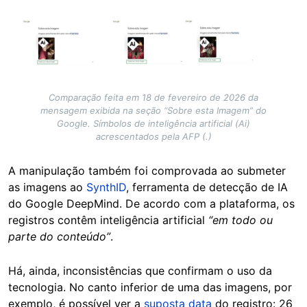
Image
Comparação feita em 18 de fevereiro de 2026 da
mensagem exibida na seção “Sobre esta Imagem” do
Google. Símbolos de inteligência artificial (Ai)
acrescentados pela AFP (.)
A manipulação também foi comprovada ao submeter
as imagens ao
SynthID
, ferramenta de detecção de IA
do Google DeepMind. De acordo com a plataforma, os
registros contêm inteligência artificial
“em todo ou
parte do conteúdo”
.
Há, ainda, inconsistências que confirmam o uso da
tecnologia. No canto inferior de uma das imagens, por
exemplo, é possível ver a
suposta data
do registro: 26