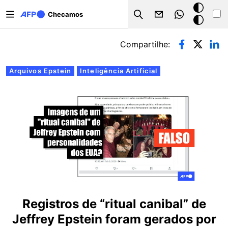
Pular para o conteúdo principal
Modo
Checamos
Search
escuro
Abas primárias
Compartilhe:
Arquivos Epstein
Inteligência Artificial
Registros de “ritual canibal” de
Jeffrey Epstein foram gerados por