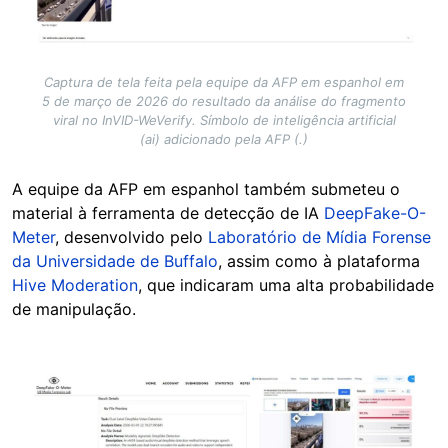
Captura de tela feita pela equipe da AFP em espanhol em
5 de março de 2026 do resultado da análise do fragmento
viral no InVID-WeVerify. Símbolo de inteligência artificial
(ai) adicionado pela AFP (.)
A equipe da AFP em espanhol também submeteu o
material à ferramenta de detecção de IA
DeepFake-O-
Meter
, desenvolvido pelo
Laboratório de Mídia Forense
da Universidade de Buffalo
, assim como à plataforma
Hive Moderation
, que indicaram uma alta probabilidade
de manipulação.
Image