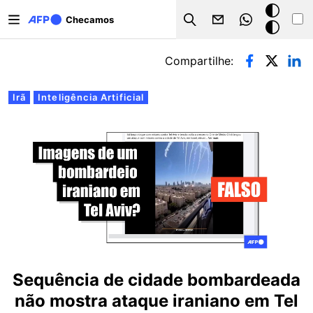
Pular para o conteúdo principal
Modo
Checamos
Search
escuro
Abas primárias
Compartilhe:
Irã
Inteligência Artificial
Sequência de cidade bombardeada
não mostra ataque iraniano em Tel