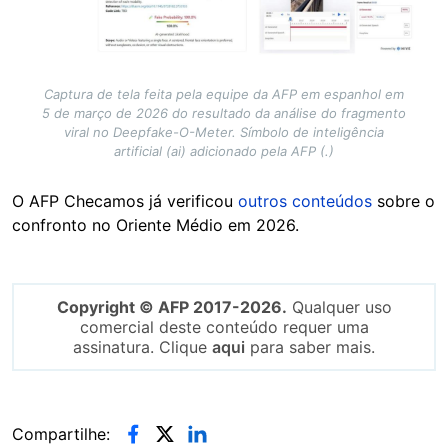
Captura de tela feita pela equipe da AFP em espanhol em
5 de março de 2026 do resultado da análise do fragmento
viral no Deepfake-O-Meter. Símbolo de inteligência
artificial (ai) adicionado pela AFP (.)
O AFP Checamos já verificou
outros conteúdos
sobre o
confronto no Oriente Médio em 2026.
Copyright © AFP 2017-2026.
Qualquer uso
comercial deste conteúdo requer uma
assinatura. Clique
aqui
para saber mais.
Compartilhe: