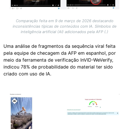
Comparação feita em 9 de março de 2026 destacando
inconsistências típicas de conteúdos com IA. Símbolos de
inteligência artificial (AI) adicionados pela AFP (.)
Uma análise de fragmentos da sequência viral feita
pela equipe de checagem da AFP em espanhol, por
meio da ferramenta de verificação InVID-WeVerify,
indicou 78% de probabilidade do material ter sido
criado com uso de IA.
Image