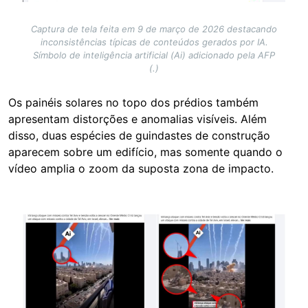
Captura de tela feita em 9 de março de 2026 destacando
inconsistências típicas de conteúdos gerados por IA.
Símbolo de inteligência artificial (Ai) adicionado pela AFP
(.)
Os painéis solares no topo dos prédios também
apresentam distorções e anomalias visíveis. Além
disso, duas espécies de guindastes de construção
aparecem sobre um edifício, mas somente quando o
vídeo amplia o zoom da suposta zona de impacto.
Image