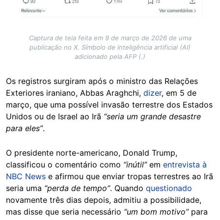
Captura de tela feita em 9 de março de 2026 de uma
publicação no X. Símbolo de inteligência artificial (AI)
adicionado pela AFP (.)
Os registros surgiram após o ministro das Relações
Exteriores iraniano, Abbas Araghchi,
dizer
, em 5 de
março, que uma possível invasão terrestre dos Estados
Unidos ou de Israel ao Irã
“seria um grande desastre
para eles”
.
O presidente norte-americano, Donald Trump,
classificou o comentário como
“inútil”
em
entrevista à
NBC News
e afirmou que enviar tropas terrestres ao Irã
seria uma
“perda de tempo”
. Quando
questionado
novamente três dias depois, admitiu a possibilidade,
mas disse que seria necessário
“um bom motivo”
para