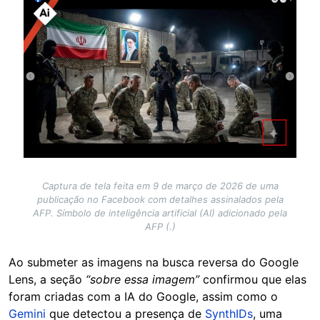
Image
Captura de tela feita em 9 de março de 2026 de uma
publicação no Facebook com detalhes assinalados pela
AFP. Símbolo de inteligência artificial (AI) adicionado pela
AFP (.)
Ao submeter as imagens na busca reversa do Google
Lens, a seção
“sobre essa imagem”
confirmou que elas
foram criadas com a IA do Google, assim como o
Gemini
que detectou a presença de
SynthIDs
, uma