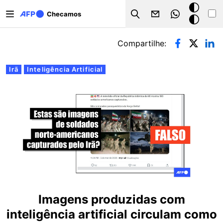
Pular para o conteúdo principal
Modo
Checamos
Search
escuro
Abas primárias
Compartilhe:
Irã
Inteligência Artificial
Imagens produzidas com
inteligência artificial circulam como