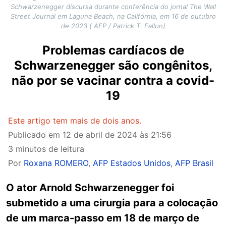
Schwarzenegger discursa durante conferência do jornal The Wall
Street Journal em Laguna Beach, na Califórnia, em 16 de outubro
de 2023 ( AFP / Patrick T. Fallon)
Problemas cardíacos de
Schwarzenegger são congênitos,
não por se vacinar contra a covid-
19
Este artigo tem mais de dois anos.
Publicado em
12 de abril de 2024 às 21:56
3 minutos de leitura
Por
Roxana ROMERO
,
AFP Estados Unidos
,
AFP Brasil
O ator Arnold Schwarzenegger foi
submetido a uma cirurgia para a colocação
de um marca-passo em 18 de março de