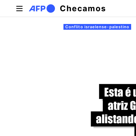
Pular para o conteúdo principal
Checamos
Abas primárias
Conflito israelense-palestino