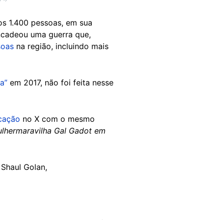
os 1.400 pessoas, em sua
encadeou uma guerra que,
soas
na região, incluindo mais
a”
em 2017, não foi feita nesse
cação
no X com o mesmo
ulhermaravilha Gal Gadot em
 Shaul Golan,