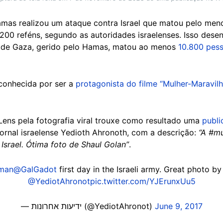
amas realizou um ataque contra Israel que matou pelo men
e 200 reféns, segundo as autoridades israelenses. Isso des
e de Gaza, gerido pelo Hamas, matou ao menos
10.800 pes
conhecida por ser a
protagonista do filme “Mulher-Maravilh
ens pela fotografia viral trouxe como resultado uma
publi
jornal israelense Yedioth Ahronoth, com a descrição:
“A #m
 Israel. Ótima foto de Shaul Golan”
.
man
@GalGadot
first day in the Israeli army. Great photo by
@YediotAhronot
pic.twitter.com/YJErunxUu5
— ידיעות אחרונות (@YediotAhronot)
June 9, 2017