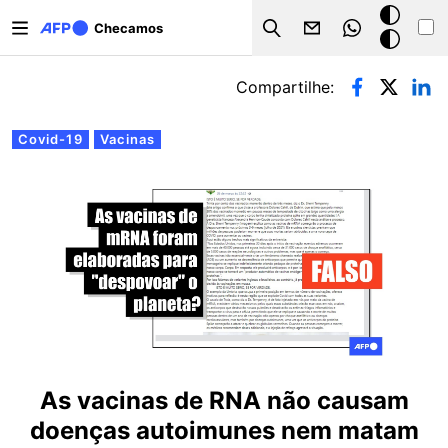
Pular para o conteúdo principal
Modo
Checamos
Search
escuro
Abas primárias
Compartilhe:
Covid-19
Vacinas
As vacinas de RNA não causam
doenças autoimunes nem matam