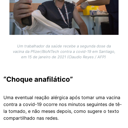
Um trabalhador da saúde recebe a segunda dose da
vacina da Pfizer/BioNTech contra a covid-19 em Santiago,
em 15 de janeiro de 2021 (Claudio Reyes / AFP)
“Choque anafilático”
Uma eventual reação alérgica após tomar uma vacina
contra a covid-19 ocorre nos minutos seguintes de tê-
la tomado, e não meses depois, como sugere o texto
compartilhado nas redes.