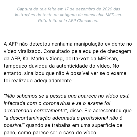
Captura de tela feita em 17 de dezembro de 2020 das
instruções do teste de antígeno da companhia MEDsan.
Grifo feito pelo AFP Checamos.
A AFP não detectou nenhuma manipulação evidente no
vídeo viralizado. Consultado pela equipe de checagem
da AFP, Kai Markus Xiong, porta-voz da MEDsan,
tampouco duvidou da autenticidade do vídeo. No
entanto, sinalizou que não é possível ver se o exame
foi realizado adequadamente.
“Não sabemos se a pessoa que aparece no vídeo está
infectada com o coronavírus e se o exame foi
armazenado corretamente”
, disse. Ele acrescentou que
“a descontaminação adequada e profissional não é
possível”
quando se trabalha em uma superfície de
pano, como parece ser o caso do vídeo.