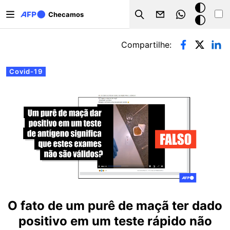
Pular para o conteúdo principal
Modo
Checamos
Search
escuro
Abas primárias
Compartilhe:
Covid-19
O fato de um purê de maçã ter dado
positivo em um teste rápido não