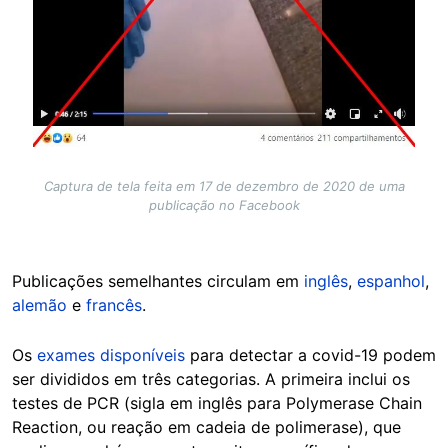
Captura de tela feita em 17 de dezembro de 2020 de uma
publicação no Facebook
Publicações semelhantes circulam em
inglês
,
espanhol
,
alemão
e
francês
.
Os
exames disponíveis
para detectar a covid-19 podem
ser divididos em três categorias. A primeira inclui os
testes de PCR (sigla em inglês para Polymerase Chain
Reaction, ou reação em cadeia de polimerase), que