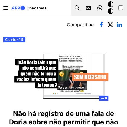
Pular para o conteúdo principal
Modo
Checamos
Search
escuro
Abas primárias
Compartilhe:
Covid-19
Não há registro de uma fala de
Doria sobre não permitir que não