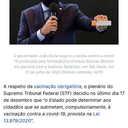
O governador João Doria segura a vacina contra a covid-
19 produzida pela farmacêutica chinesa Sinovac Biotech
em parceria com o Instituto Butantan, em São Paulo, em
21 de julho de 2020 (Nelson Almeida / AFP)
A respeito da
vacinação obrigatória
, o plenário do
Supremo Tribunal Federal (STF) decidiu no último dia 17
de dezembro que
“o Estado pode determinar aos
cidadãos que se submetam, compulsoriamente, à
vacinação contra a covid-19, prevista na
Lei
13.979/2020
”
.