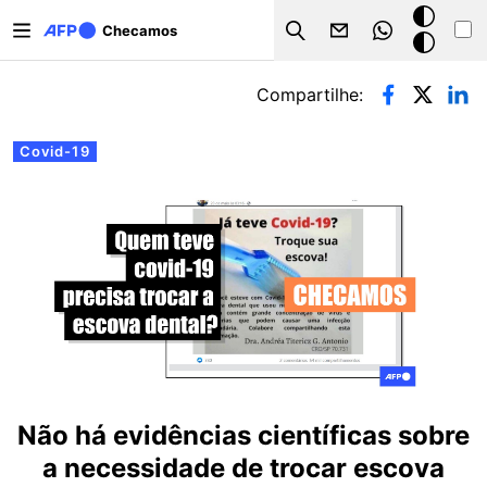
Pular para o conteúdo principal
Modo
Checamos
Search
escuro
Abas primárias
Compartilhe:
Covid-19
Não há evidências científicas sobre
a necessidade de trocar escova