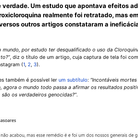
é verdade. Um estudo que apontava efeitos a
roxicloroquina realmente foi retratado, mas e
versos outros artigos constataram a ineficáci
o mundo, por estudo ter desqualificado o uso da Cloroqui
rto?”
, diz o título de um artigo, cuja captura de tela foi c
Instagram (
1
,
2
,
3
).
es também é possível ler
um subtítulo
:
“Incontáveis mortes
a, agora o mundo todo passa a afirmar os resultados posi
, são os verdadeiros genocidas?”
.