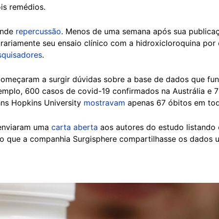
is remédios.
ande
repercussão
. Menos de uma semana após sua publicaç
ariamente seu ensaio clínico com a hidroxicloroquina por
squisadores
.
começaram a surgir dúvidas sobre a base de dados que fu
mplo, 600 casos de covid-19 confirmados na Austrália e 7
hns Hopkins University
mostravam
apenas 67 óbitos em tod
 enviaram uma
carta aberta
aos autores do estudo listando
ndo que a companhia Surgisphere compartilhasse os dados 