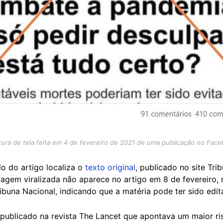
ura de tela feita em 4 de fevereiro de 2021 de uma publicação no Fac
o do artigo localiza o
texto original
, publicado no site Tri
imagem viralizada não aparece no artigo em 8 de fevereiro
ibuna Nacional, indicando que a matéria pode ter sido edit
 publicado na revista The Lancet que apontava um maior r