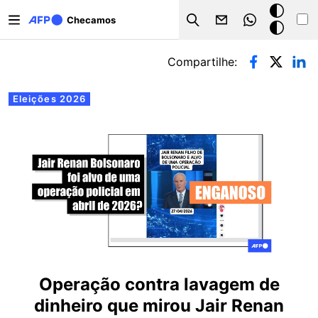
Pular para o conteúdo principal
Modo
Checamos
Search
escuro
Abas primárias
Compartilhe:
Eleições 2026
Operação contra lavagem de
dinheiro que mirou Jair Renan