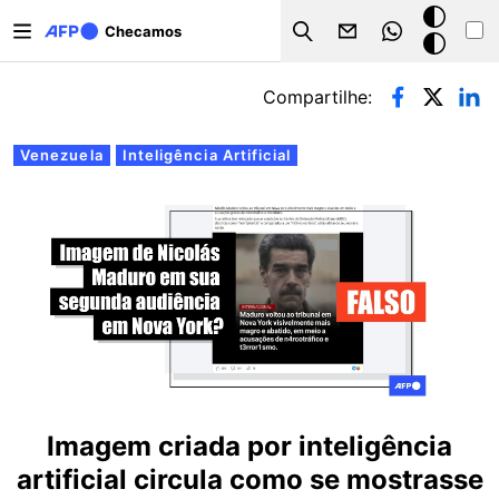
Pular para o conteúdo principal
Modo
Checamos
Search
escuro
Abas primárias
Compartilhe:
Venezuela
Inteligência Artificial
Imagem criada por inteligência
artificial circula como se mostrasse