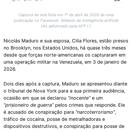
Captura de tela feita em 1º de abril de 2026 de uma
publicação no Facebook. Símbolo de inteligência artificial
(Ai) adicionado pela AFP (.)
Nicolás Maduro e sua esposa, Cilia Flores, estão presos
no Brooklyn, nos Estados Unidos, há quase três meses
desde que forças norte-americanas os capturaram em
uma operação militar na Venezuela, em 3 de janeiro de
2026.
Dois dias após a captura, Maduro se apresentou diante
o tribunal de Nova York para a sua primeira audiência,
ocasião em que se declarou
“inocente”
e um
“prisioneiro de guerra”
pelos crimes que responde. Ele
é acusado de conspiração para
"narcoterrorismo"
,
tráfico de cocaína, posse de metralhadoras e
dispositivos destrutivos, e conspiração para posse de