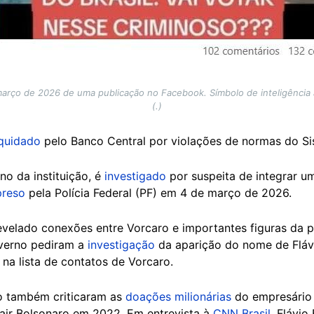
arço de 2026 de uma publicação no Facebook. Símbolo de inteligência ar
(.)
iquidado
pelo Banco Central por violações de normas do Si
no da instituição, é
investigado
por suspeita de integrar 
preso
pela Polícia Federal (PF) em 4 de março de 2026.
velado conexões entre Vorcaro e importantes figuras da po
overno pediram a
investigação
da aparição do nome de Fláv
 na lista de contatos de Vorcaro.
ro também criticaram as
doações milionárias
do empresário 
air Bolsonaro em 2022. Em entrevista à
CNN Brasil
, Flávio