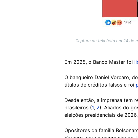
Captura de tela feita em 24 de m
Em 2025, o Banco Master foi
l
O banqueiro Daniel Vorcaro, do
títulos de créditos falsos e foi
Desde então, a imprensa tem re
brasileiros (
1
,
2
). Aliados do g
eleições presidenciais de 2026,
Opositores da família Bolsona
Vorcaro, para a campanha de J