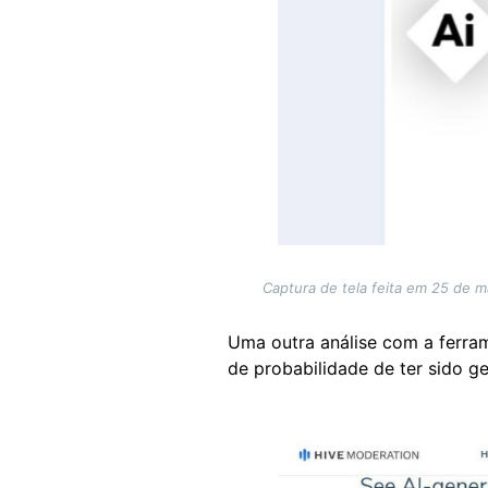
Captura de tela feita em 25 de ma
Uma outra análise com a ferra
de probabilidade de ter sido g
Image