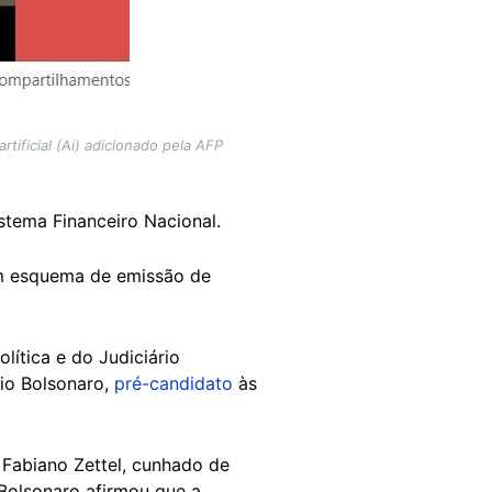
tificial (Ai) adicionado pela AFP
stema Financeiro Nacional.
um esquema de emissão de
lítica e do Judiciário
io Bolsonaro,
pré-candidato
às
Fabiano Zettel, cunhado de
 Bolsonaro afirmou que a