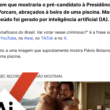
 que mostraria o pré-candidato à Presidênci
Vorcaro, abraçados à beira de uma piscina. Ma
údo foi gerado por inteligência artificial (IA)
s mafiosos do Brasil. Vai votar nesse criminoso?”
é a frase s
o
YouTube
, no
Kwai
, no
TikTok
e no
X
.
nto a uma imagem que supostamente mostra Flávio Bolsona
uma piscina.