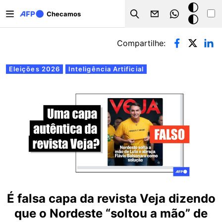
Pular para o conteúdo principal
Modo
Checamos
Search
escuro
Abas primárias
Compartilhe:
Eleições 2026
Inteligência Artificial
É falsa capa da revista Veja dizendo
que o Nordeste “soltou a mão” de