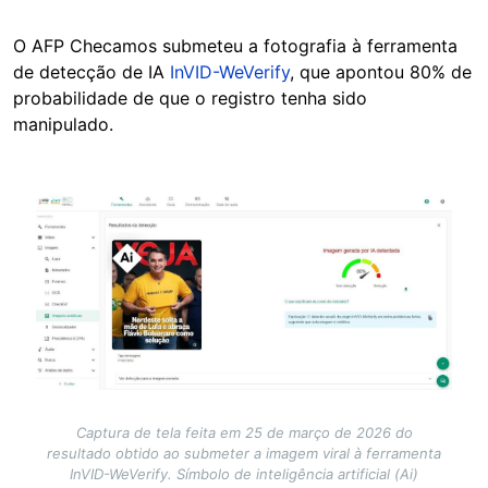
O AFP Checamos submeteu a fotografia à ferramenta
de detecção de IA
InVID-WeVerify
, que apontou 80% de
probabilidade de que o registro tenha sido
manipulado.
Image
Captura de tela feita em 25 de março de 2026 do
resultado obtido ao submeter a imagem viral à ferramenta
InVID-WeVerify. Símbolo de inteligência artificial (Ai)