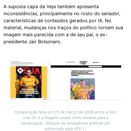
A suposta capa da Veja também apresenta
inconsistências, principalmente no rosto do senador,
características de conteúdos gerados por IA. No
material, mudanças nos traços do político tornam sua
imagem mais parecida com a de seu pai, o ex-
presidente Jair Bolsonaro.
Image
Comparação feita em 25 de março de 2026 entre a foto
viral (E) e a imagem usada como modelo para a
manipulação. Símbolo de inteligência artificial (Ai)
adicionado pela AFP (.)