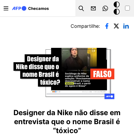
Pular para o conteúdo principal
Modo
Checamos
Search
escuro
Abas primárias
Compartilhe:
Designer da Nike não disse em
entrevista que o nome Brasil é
“tóxico”