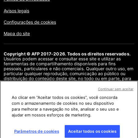
Avisos legais
Configurações de cookies
Mapa do site
Copyright © AFP 2017-2026. Todos os direitos reservados.
Usuários podem acessar e consultar esse site e utilizar as
ferramentas de compartilhamento disponíveis para fins
pessoais, particulares e não comerciais. Qualquer outro uso, em
particular qualquer reprodução, comunicação ao público ou
distribuição do conteúdo deste site, no todo ou em parte, para
qualquer outro fim e/ou por qualquer outro meio, sem um
contrato de licença específico assinado com a AFP, é
Continuar sem aceitar
estritamente proibido. Os objetos descritos ou incluídos por
Ao clicar em “Aceitar todos os cookies”, você concorda
meio de links no conteúdo de verificação de fatos são
fornecidos na medida necessária para a correta compreensão
com o armazenamento de cookies no seu dispositivo
da checagem da informação em questão. A AFP não obteve
para melhorar a navegação no site, analisar o seu uso e
qualquer direito dos autores ou detentores dos direitos autorais
ajudar em nossos esforços de marketing.
deste conteúdo de terceiros e não terá nenhuma
responsabilidade a esse respeito. A AFP e seu logotipo são
marcas registradas.
Parâmetros de cookies
Aceitar todos os cookies