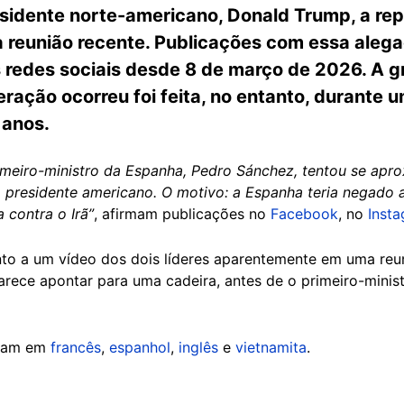
esidente norte-americano, Donald Trump, a re
reunião recente. Publicações com essa alega
 redes sociais desde 8 de março de 2026. A 
eração ocorreu foi feita, no entanto, durante
 anos.
meiro-ministro da Espanha, Pedro Sánchez, tentou se apro
o presidente americano. O motivo: a Espanha teria negado
 contra o Irã”
, afirmam publicações no
Facebook
, no
Inst
nto a um vídeo dos dois líderes aparentemente em uma reu
arece apontar para uma cadeira, antes de o primeiro-minist
aram em
francês
,
espanhol
,
inglês
e
vietnamita
.