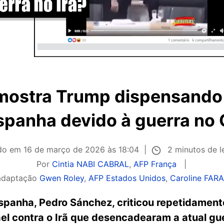
mostra Trump dispensando 
spanha devido à guerra no
2 minutos de l
ado em
16 de março de 2026 às 18:04
Por
Cintia NABI CABRAL
,
AFP França
adaptação
Gwen Roley
,
AFP Estados Unidos
,
Caroline FAR
Espanha, Pedro Sánchez, criticou repetidamen
ael contra o Irã que desencadearam a atual gu