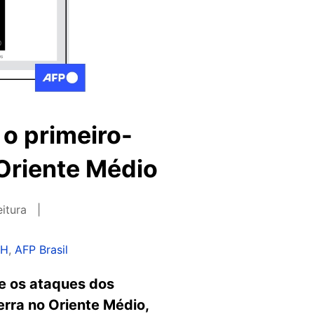
o primeiro-
 Oriente Médio
eitura
AH
,
AFP Brasil
te os ataques dos
erra no Oriente Médio,