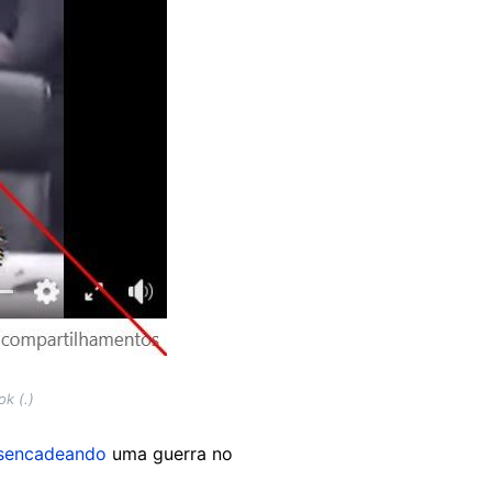
k (.)
sencadeando
uma guerra no