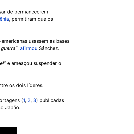
esar de permanecerem
ênia
, permitiram que os
te-americanas usassem as bases
 guerra”
,
afirmou
Sánchez.
el”
e ameaçou suspender o
tre os dois líderes.
ortagens (
1
,
2
,
3
) publicadas
no Japão.