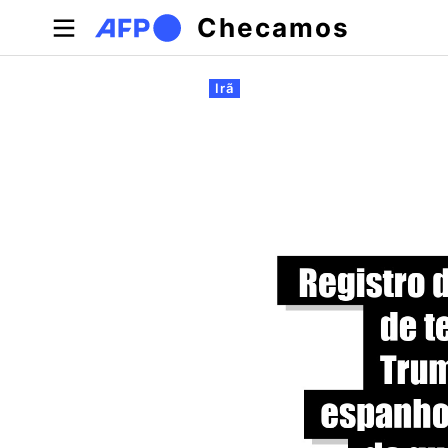
Pular para o conteúdo principal
Checamos
Abas primárias
Irã