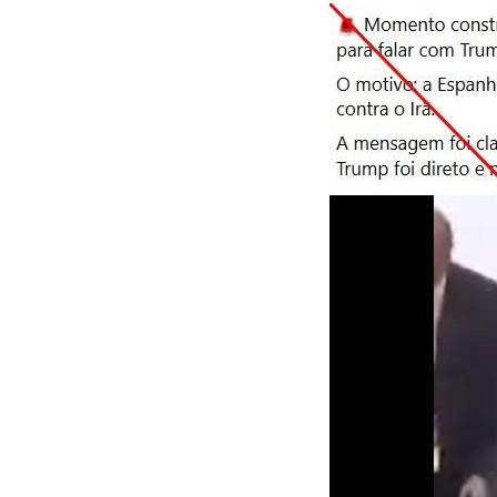
Image