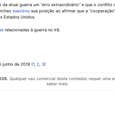
o da atual guerra um
“erro extraordinário”
e que o conflito 
ánchez
suavizou
sua posição ao afirmar que a “cooperação”
s Estados Unidos.
es
relacionadas à guerra no Irã.
 junho de 2019 (
1
,
2
,
3
)
026.
Qualquer uso comercial deste conteúdo requer uma as
saber mais.