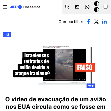
Pular para o conteúdo principal
Modo
Checamos
Search
escuro
Abas primárias
Compartilhe:
Irã
O vídeo de evacuação de um avião
nos EUA circula como se fosse em