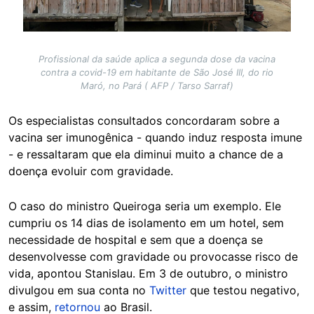
Profissional da saúde aplica a segunda dose da vacina
contra a covid-19 em habitante de São José III, do rio
Maró, no Pará ( AFP / Tarso Sarraf)
Os especialistas consultados concordaram sobre a
vacina ser imunogênica - quando induz resposta imune
- e ressaltaram que ela diminui muito a chance de a
doença evoluir com gravidade.
O caso do ministro Queiroga seria um exemplo. Ele
cumpriu os 14 dias de isolamento em um hotel, sem
necessidade de hospital e sem que a doença se
desenvolvesse com gravidade ou provocasse risco de
vida, apontou Stanislau. Em 3 de outubro, o ministro
divulgou em sua conta no
Twitter
que testou negativo,
e assim,
retornou
ao Brasil.