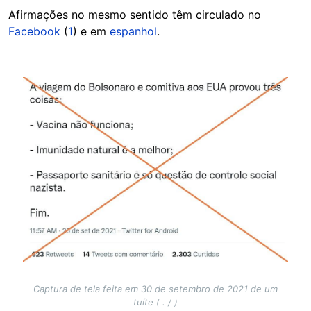
Afirmações no mesmo sentido têm circulado no
Facebook
(
1
) e em
espanhol
.
Image
Captura de tela feita em 30 de setembro de 2021 de um
tuíte ( . / )