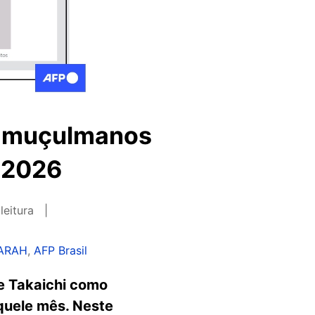
ra muçulmanos
e 2026
leitura
FARAH
,
AFP Brasil
e Takaichi como
aquele mês. Neste