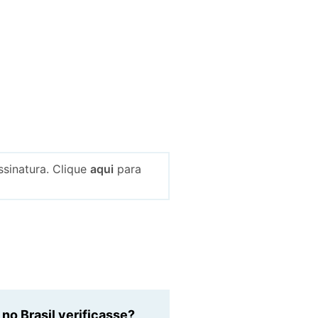
sinatura. Clique
aqui
para
o Brasil verificasse?