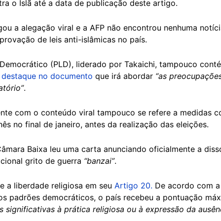
a o Islã até a data de publicação deste artigo.
ou a alegação viral e a AFP não encontrou nenhuma notíci
provação de leis anti-islâmicas no país.
Democrático (PLD), liderado por Takaichi, tampouco conté
o
destaque no documento
que irá abordar
“as preocupações
atório”
.
te com o conteúdo viral tampouco se refere a medidas con
s no final de janeiro, antes da realização das eleições.
Câmara Baixa leu uma carta anunciando oficialmente a diss
icional grito de guerra
“banzai”
.
e a liberdade religiosa em seu
Artigo 20.
De acordo com a 
 os padrões democráticos, o país recebeu a pontuação máx
s significativas à prática religiosa ou à expressão da ausên