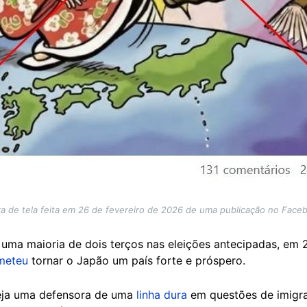
a de tela feita em 26 de fevereiro de 2026 de uma publicação no Faceb
ma maioria de dois terços nas eleições antecipadas, em 2
meteu
tornar o Japão um país forte e próspero.
seja uma defensora de uma
linha dura
em questões de imigra