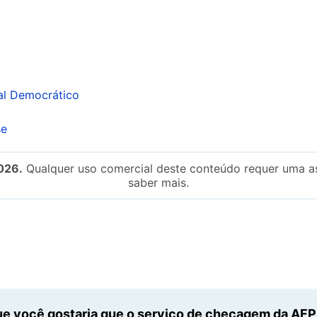
al Democrático
se
026.
Qualquer uso comercial deste conteúdo requer uma as
saber mais.
e você gostaria que o serviço de checagem da AFP n