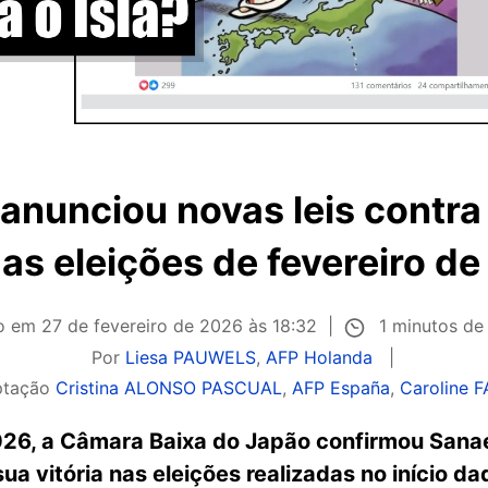
anunciou novas leis cont
as eleições de fevereiro d
1 minutos de 
do em
27 de fevereiro de 2026 às 18:32
Por
Liesa PAUWELS
,
AFP Holanda
ptação
Cristina ALONSO PASCUAL
,
AFP España
,
Caroline 
026, a Câmara Baixa do Japão confirmou Sana
sua vitória nas eleições realizadas no início d