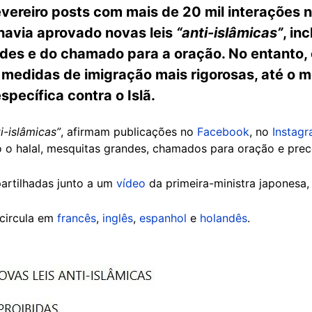
vereiro posts com mais de 20 mil interações n
havia aprovado novas leis
“anti-islâmicas”
, in
ndes e do chamado para a oração. No entanto,
 medidas de imigração mais rigorosas, até o 
pecífica contra o Islã.
i-islâmicas”
, afirmam publicações no
Facebook
, no
Instag
do o halal, mesquitas grandes, chamados para oração e prec
artilhadas junto a um
vídeo
da primeira-ministra japonesa,
circula em
francês
,
inglês
,
espanhol
e
holandês
.