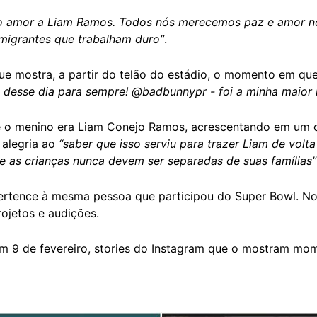
o amor a Liam Ramos. Todos nós merecemos paz e amor no
 imigrantes que trabalham duro”
.
e mostra, a partir do telão do estádio, o momento em qu
 desse dia para sempre! @badbunnypr - foi a minha maior 
 o menino era Liam Conejo Ramos, acrescentando em um c
e alegria ao
“saber que isso serviu para trazer Liam de volt
e as crianças nunca devem ser separadas de suas famílias”
pertence à mesma pessoa que participou do Super Bowl. No
rojetos e audições.
em 9 de fevereiro, stories do Instagram que o mostram mo