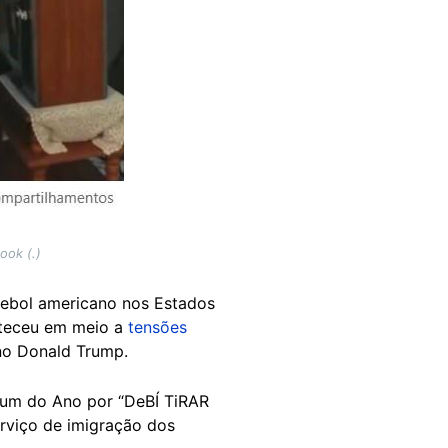
ook (.)
tebol americano nos Estados
nteceu em meio a
tensões
ano Donald Trump.
um do Ano por “DeBÍ TiRAR
rviço de imigração dos