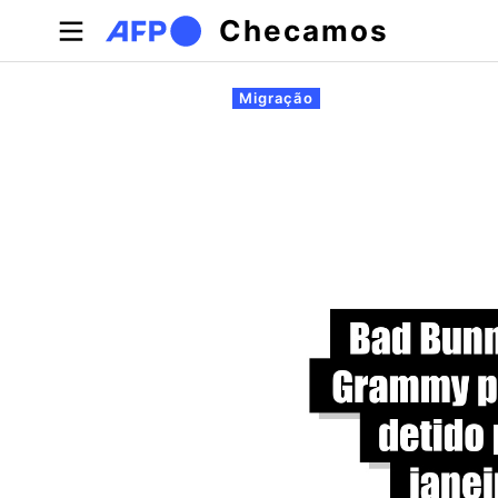
Pular para o conteúdo principal
Checamos
Abas primárias
Migração