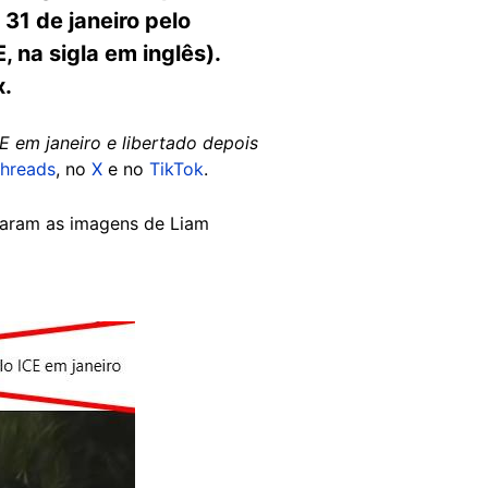
1 de janeiro pelo
 na sigla em inglês).
x.
 em janeiro e libertado depois
hreads
, no
X
e no
TikTok
.
ram as imagens de Liam