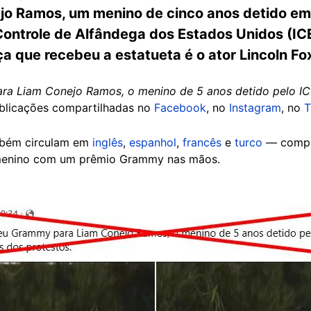
 Ramos, um menino de cinco anos detido em 3
ontrole de Alfândega dos Estados Unidos (ICE,
nça que recebeu a estatueta é o ator Lincoln Fo
a Liam Conejo Ramos, o menino de 5 anos detido pelo ICE
ublicações compartilhadas no
Facebook
, no
Instagram
, no
T
mbém circulam em
inglês
,
espanhol
,
francês
e
turco
— compa
menino com um prêmio Grammy nas mãos.