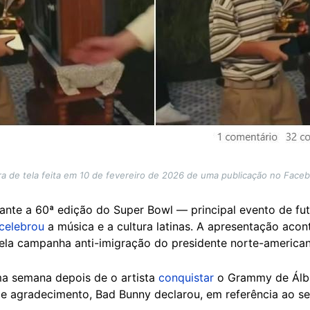
a de tela feita em 10 de fevereiro de 2026 de uma publicação no Faceb
rante a 60ª edição do Super Bowl — principal evento de fu
celebrou
a música e a cultura latinas. A apresentação aco
 pela campanha anti-imigração do presidente norte-americ
a semana depois de o artista
conquistar
o Grammy de Álb
e agradecimento, Bad Bunny declarou, em referência ao se