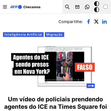
Pular para o conteúdo principal
Modo
Checamos
Search
escuro
Abas primárias
Compartilhe:
Inteligência Artificial
Migração
Um vídeo de policiais prendendo
agentes do ICE na Times Square foi