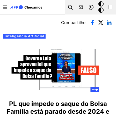
Pular para o conteúdo principal
Modo
Checamos
Search
escuro
Abas primárias
Compartilhe:
Inteligência Artificial
PL que impede o saque do Bolsa
Família está parado desde 2024 e