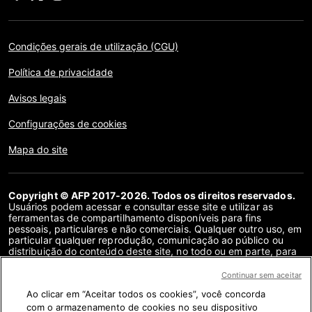
Condições gerais de utilização (CGU)
Política de privacidade
Avisos legais
Configurações de cookies
Mapa do site
Copyright © AFP 2017-2026. Todos os direitos reservados.
Usuários podem acessar e consultar esse site e utilizar as
ferramentas de compartilhamento disponíveis para fins
pessoais, particulares e não comerciais. Qualquer outro uso, em
particular qualquer reprodução, comunicação ao público ou
distribuição do conteúdo deste site, no todo ou em parte, para
qualquer outro fim e/ou por qualquer outro meio, sem um
contrato de licença específico assinado com a AFP, é
Continuar sem aceitar
estritamente proibido. Os objetos descritos ou incluídos por
Ao clicar em “Aceitar todos os cookies”, você concorda
meio de links no conteúdo de verificação de fatos são
fornecidos na medida necessária para a correta compreensão
com o armazenamento de cookies no seu dispositivo