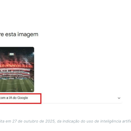
ita em 27 de outubro de 2025, da indicação do uso de inteligência artifi