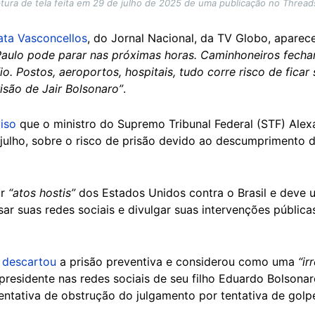
tura de tela feita em 29 de julho de 2025 de uma publicação no Threads
ata Vasconcellos
, do Jornal Nacional, da TV Globo, apare
Paulo pode parar nas próximas horas. Caminhoneiros fecha
o. Postos, aeroportos, hospitais, tudo corre risco de fica
são de Jair Bolsonaro”
.
iso
que o ministro do Supremo Tribunal Federal (STF) Ale
e julho, sobre o risco de prisão devido ao descumprimento 
r
“atos hostis”
dos Estados Unidos contra o Brasil e deve uti
ar suas redes sociais e divulgar suas intervenções pública
s
descartou
a prisão preventiva e considerou como uma
“ir
residente nas redes sociais de seu filho Eduardo Bolsonar
 tentativa de obstrução do julgamento por tentativa de golp