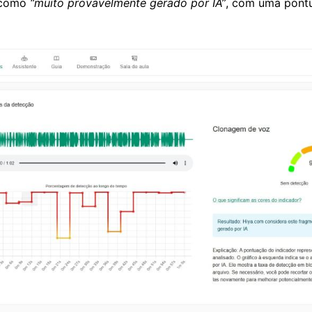
 como
“muito provavelmente gerado por IA”
, com uma pont