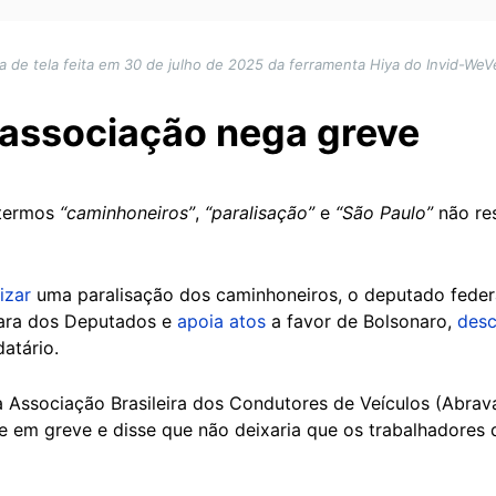
a de tela feita em 30 de julho de 2025 da ferramenta Hiya do Invid-WeVer
 associação nega greve
 termos
“caminhoneiros”
,
“paralisação”
e
“São Paulo”
não res
izar
uma paralisação dos caminhoneiros, o deputado feder
mara dos Deputados e
apoia atos
a favor de Bolsonaro,
desc
datário.
a Associação Brasileira dos Condutores de Veículos (Abra
se em greve e disse que não deixaria que os trabalhadore