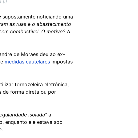
 (.)
ce supostamente noticiando uma
ram as ruas e o abastecimento
r sem combustível. O motivo? A
xandre de Moraes deu ao ex-
de
medidas cautelares
impostas
lizar tornozeleira eletrônica,
s de forma direta ou por
regularidade isolada”
a
o, enquanto ele estava sob
e.