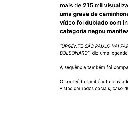
mais de 215 mil visuali
uma greve de caminhonei
vídeo foi dublado com in
categoria negou manife
“URGENTE SÃO PAULO VAI PA
BOLSONARO”
, diz uma legend
A sequência também foi compa
O conteúdo também foi envia
vistas em redes sociais, caso 
Image