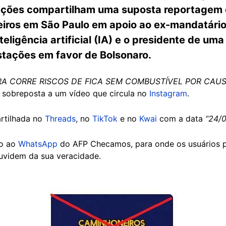
zações compartilham uma suposta reportagem 
ros em São Paulo em apoio ao ex-mandatário. 
teligência artificial (IA) e o presidente de um
stações em favor de Bolsonaro.
RA CORRE RISCOS DE FICA SEM COMBUSTÍVEL POR CAUS
a sobreposta a um vídeo que circula no
Instagram
.
rtilhada no
Threads
, no
TikTok
e no
Kwai
com a data
“24/0
do ao
WhatsApp
do AFP Checamos, para onde os usuários
duvidem da sua veracidade.