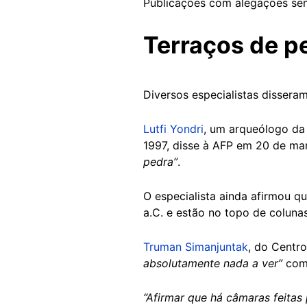
Publicações com alegações s
Terraços de p
Diversos especialistas disser
Lutfi Yondri
, um arqueólogo da
1997, disse à AFP em 20 de ma
pedra”
.
O especialista ainda afirmou q
a.C. e estão no topo de colun
Truman Simanjuntak
, do Centr
absolutamente nada a ver”
com 
“Afirmar que há câmaras feitas