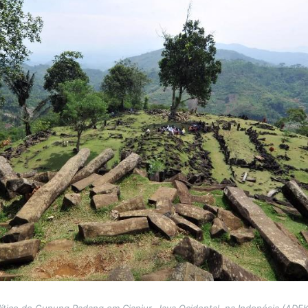
lítico de Gunung Padang em Cianjur, Java Ocidental, na Indonésia (AD