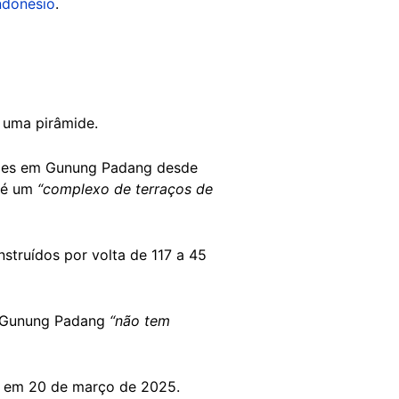
ndonésio
.
 uma pirâmide.
ações em Gunung Padang desde
l é um
“complexo de terraços de
struídos por volta de 117 a 45
ue Gunung Padang
“não tem
u em 20 de março de 2025.