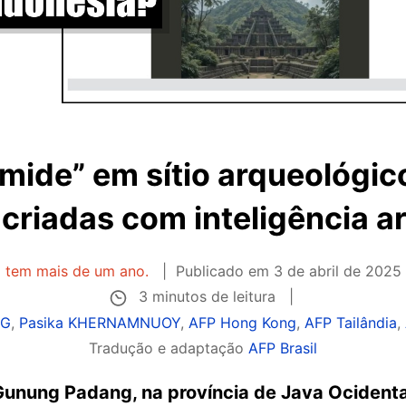
âmide” em sítio arqueológic
criadas com inteligência art
o tem mais de um ano.
Publicado em
3 de abril de 2025
3 minutos de leitura
NG
,
Pasika KHERNAMNUOY
,
AFP Hong Kong
,
AFP Tailândia
,
Tradução e adaptação
AFP Brasil
Gunung Padang, na província de Java Ocidental