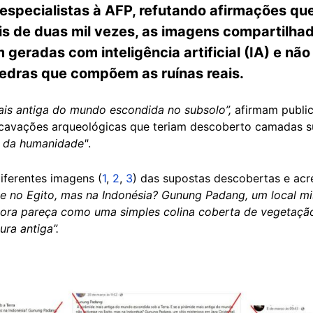
especialistas à AFP, refutando afirmações qu
ais de duas mil vezes, as imagens compartilha
 geradas com inteligência artificial (IA) e nã
pedras que compõem as ruínas reais.
is antiga do mundo escondida no subsolo”,
afirmam publi
scavações arqueológicas que teriam descoberto camadas s
a da humanidade"
.
iferentes imagens (
1
,
2
,
3
) das supostas descobertas e ac
e no Egito, mas na Indonésia? Gunung Padang, um local mi
ora pareça como uma simples colina coberta de vegetação 
ra antiga”.