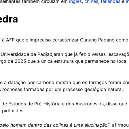
emelhantes também circulam em
inglês
,
chinês
,
tailandês
e
i
edra
am à AFP que é impreciso caracterizar Gunung Padang como
 Universidade de Padjadjaran que já fez diversas escav
rço de 2025 que a única estrutura que permanece no loca
ue a datação por carbono mostra que os terraços foram con
as rochosas formadas por um processo geológico natural.
o de Estudos de Pré-História e dos Austronésios, disse q
pirâmides.
 pelo homem dentro das colinas é uma alucinação”
, afirmo