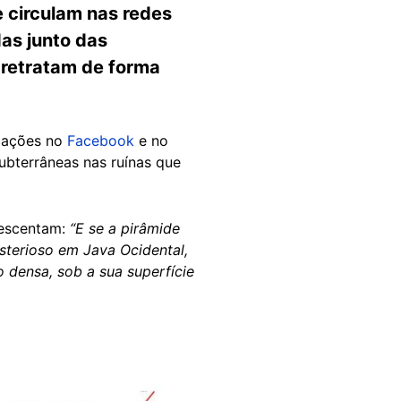
e circulam nas redes
das junto das
o retratam de forma
cações no
Facebook
e no
ubterrâneas nas ruínas que
rescentam:
“E se a pirâmide
sterioso em Java Ocidental,
densa, sob a sua superfície