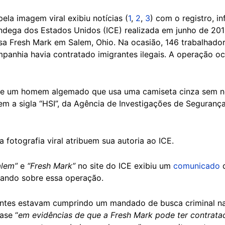
la imagem viral exibiu notícias (
1
,
2
,
3
) com o registro, 
ândega dos Estados Unidos (ICE) realizada em junho de 20
 Fresh Mark em Salem, Ohio. Na ocasião, 146 trabalhado
panhia havia contratado imigrantes ilegais. A operação oc
de um homem algemado que usa uma camiseta cinza sem 
m a sigla “HSI”, da Agência de Investigações de Segurança
fotografia viral atribuem sua autoria ao ICE.
lem”
e
“Fresh Mark”
no site do ICE exibiu um
comunicado
d
mando sobre essa operação.
entes estavam cumprindo um mandado de busca criminal n
ase “
em evidências de que a Fresh Mark pode ter contrata