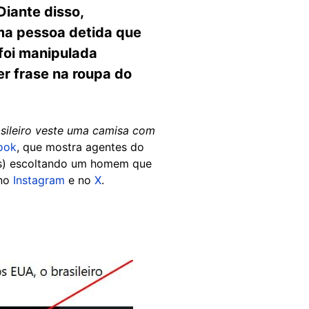
Diante disso,
ma pessoa detida que
foi manipulada
uer frase na roupa do
sileiro veste uma camisa com
ook
, que mostra agentes do
lês) escoltando um homem que
 no
Instagram
e no
X
.