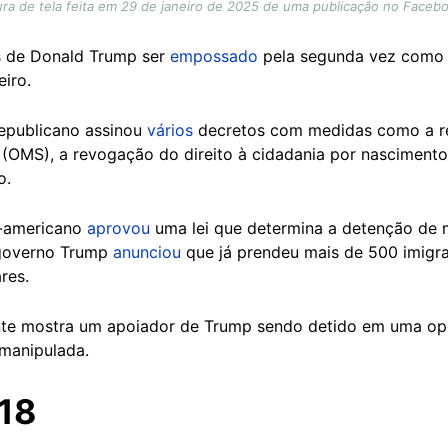
ra de tela feita em 29 de janeiro de 2025 de uma publicação no Facebo
s de Donald Trump ser
empossado
pela segunda vez como 
eiro.
republicano assinou
vários
decretos com medidas como a re
OMS), a revogação do direito à cidadania por nascimento n
o.
e-americano
aprovou
uma lei que determina a detenção de m
 governo Trump
anunciou
que já prendeu mais de 500 imigra
res.
e mostra um apoiador de Trump sendo detido em uma ope
 manipulada.
18