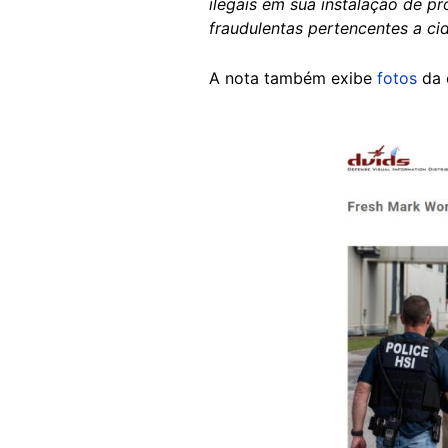
ilegais em sua instalação de 
fraudulentas pertencentes a c
A nota também exibe
fotos
da 
Image