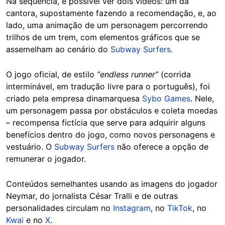
Na sequência, é possível ver dois vídeos: um da
cantora, supostamente fazendo a recomendação, e, ao
lado, uma animação de um personagem percorrendo
trilhos de um trem, com elementos gráficos que se
assemelham ao cenário do
Subway Surfers
.
O jogo oficial, de estilo
“endless runner”
(corrida
interminável, em tradução livre para o português), foi
criado pela empresa dinamarquesa
Sybo Games
. Nele,
um personagem passa por obstáculos e coleta moedas
– recompensa fictícia que serve para adquirir alguns
benefícios dentro do jogo, como novos personagens e
vestuário. O
Subway Surfers
não oferece a opção de
remunerar o jogador.
Conteúdos semelhantes usando as imagens do jogador
Neymar, do jornalista César Tralli e de outras
personalidades circulam no
Instagram
, no
TikTok
, no
Kwai
e no
X
.