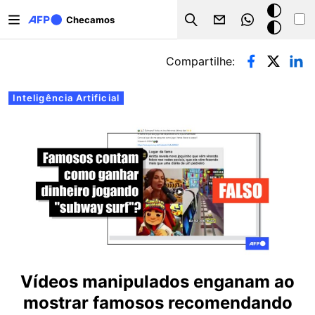
Pular para o conteúdo principal
Modo
Checamos
Search
escuro
Abas primárias
Compartilhe:
Inteligência Artificial
Vídeos manipulados enganam ao
mostrar famosos recomendando