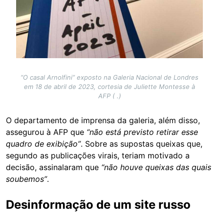
“O casal Arnolfini” exposto na Galeria Nacional de Londres
em 18 de abril de 2023, cortesia de Juliette Montesse à
AFP ( .)
O departamento de imprensa da galeria, além disso,
assegurou à AFP que
“não está previsto retirar esse
quadro de exibição”
. Sobre as supostas queixas que,
segundo as publicações virais, teriam motivado a
decisão, assinalaram que
“não houve queixas das quais
soubemos”
.
Desinformação de um site russo