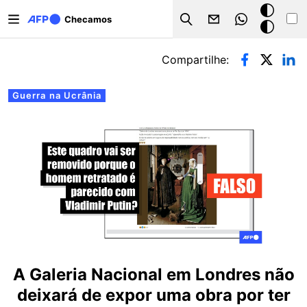
Pular para o conteúdo principal
Modo
Checamos
Search
escuro
Abas primárias
Compartilhe:
Guerra na Ucrânia
A Galeria Nacional em Londres não
deixará de expor uma obra por ter