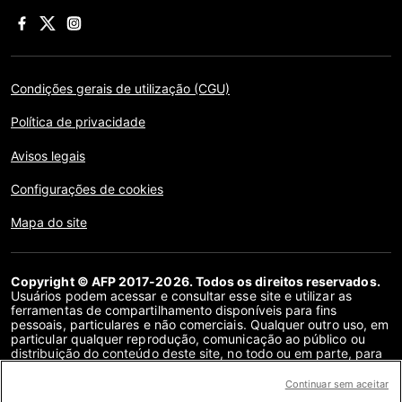
Condições gerais de utilização (CGU)
Política de privacidade
Avisos legais
Configurações de cookies
Mapa do site
Copyright © AFP 2017-2026. Todos os direitos reservados.
Usuários podem acessar e consultar esse site e utilizar as
ferramentas de compartilhamento disponíveis para fins
pessoais, particulares e não comerciais. Qualquer outro uso, em
particular qualquer reprodução, comunicação ao público ou
distribuição do conteúdo deste site, no todo ou em parte, para
qualquer outro fim e/ou por qualquer outro meio, sem um
contrato de licença específico assinado com a AFP, é
Continuar sem aceitar
estritamente proibido. Os objetos descritos ou incluídos por