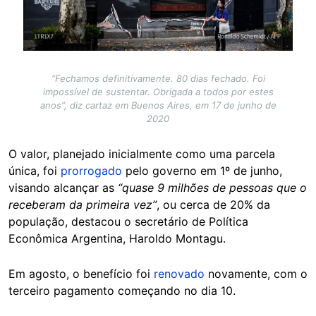
“Fechamos definitivamente. 80 dias fechado. Foi
impossível de sustentar. Obrigada a todos por estes
anos”, diz cartaz em Buenos Aires, em 17 de junho de
2020
O valor, planejado inicialmente como uma parcela
única, foi
prorrogado
pelo governo em 1º de junho,
visando alcançar as
“quase 9 milhões de pessoas que o
receberam da primeira vez”
, ou cerca de 20% da
população, destacou o secretário de Política
Econômica Argentina, Haroldo Montagu.
Em agosto, o benefício foi
renovado
novamente, com o
terceiro pagamento começando no dia 10.