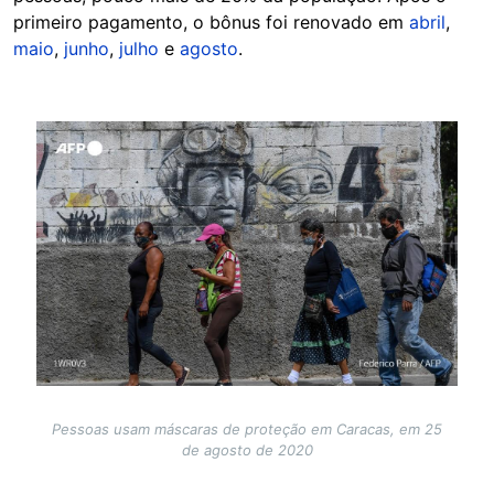
primeiro pagamento, o bônus foi renovado em
abril
,
maio
,
junho
,
julho
e
agosto
.
Image
Pessoas usam máscaras de proteção em Caracas, em 25
de agosto de 2020