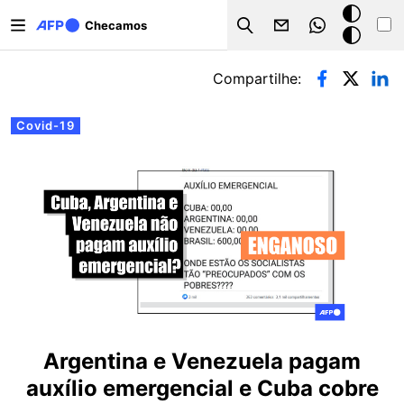
Pular para o conteúdo principal
Modo
Checamos
Search
escuro
Abas primárias
Compartilhe:
Covid-19
Argentina e Venezuela pagam
auxílio emergencial e Cuba cobre