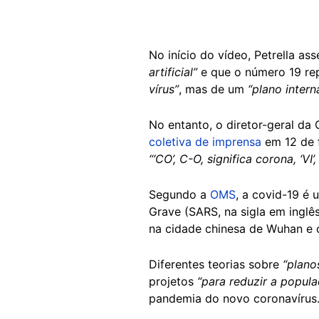
No início do vídeo, Petrella as
artificial”
e que o número 19 re
vírus”
, mas de um
“plano intern
No entanto, o diretor-geral d
coletiva de imprensa
em 12 de 
“‘CO’, C-O, significa corona, ‘VI’
Segundo a
OMS
, a covid-19 é
Grave (SARS, na sigla em inglês
na cidade chinesa de Wuhan e 
Diferentes teorias sobre
“plano
projetos
“para reduzir a popul
pandemia do novo coronavírus