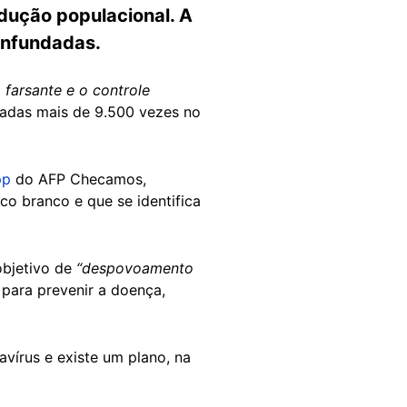
dução populacional. A
 infundadas.
 farsante e o controle
hadas mais de 9.500 vezes no
pp
do AFP Checamos,
o branco e que se identifica
bjetivo de
“despovoamento
ara prevenir a doença,
írus e existe um plano, na