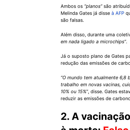
Ambos os
“planos”
são atribuíd
Melinda Gates já disse
à AFP
qu
são falsas.
Além disso, durante uma colet
em nada ligado a microchips”
.
Já o suposto plano de Gates p
redução das emissões de carbo
“O mundo tem atualmente 6,8 bi
trabalho em novas vacinas, cui
10% ou 15%”
, disse. Gates est
reduzir as emissões de carbono
2. A vacinaçã