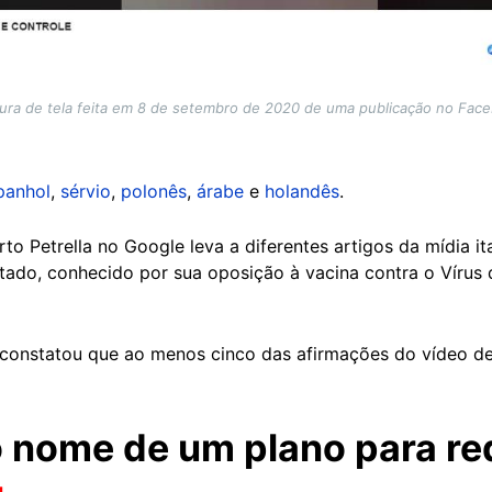
ura de tela feita em 8 de setembro de 2020 de uma publicação no Fac
panhol
,
sérvio
,
polonês
,
árabe
e
holandês
.
 Petrella no Google leva a diferentes artigos da mídia ita
ado, conhecido por sua oposição à vacina contra o Vírus
onstatou que ao menos cinco das afirmações do vídeo de 
o nome de um plano para re