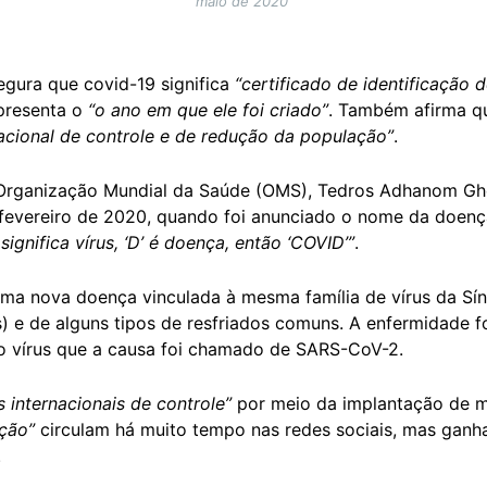
maio de 2020
segura que covid-19 significa
“certificado de identificação 
presenta o
“o ano em que ele foi criado”
. Também afirma q
acional de controle e de redução da população”
.
a Organização Mundial da Saúde (OMS), Tedros Adhanom G
fevereiro de 2020, quando foi anunciado o nome da doença
, significa vírus, ‘D’ é doença, então ‘COVID’”
.
 uma nova doença vinculada à mesma família de vírus da S
) e de alguns tipos de resfriados comuns. A enfermidade fo
o vírus que a causa foi chamado de SARS-CoV-2.
s internacionais de controle”
por meio da implantação de m
ação”
circulam há muito tempo nas redes sociais, mas ganha
.