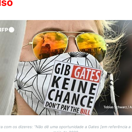
lso
a com os dizeres: “Não dê uma oportunidade a Gates [em referência a B