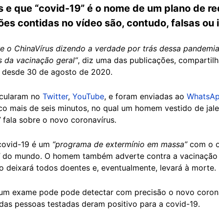
 e que “covid-19” é o nome de um plano de re
ões contidas no vídeo são, contudo, falsas ou
re o ChinaVírus dizendo a verdade por trás dessa pandemia
 da vacinação geral”
, diz uma das publicações, compartil
s desde 30 de agosto de 2020.
rcularam no
Twitter
,
YouTube
, e foram enviadas ao
WhatsA
mais de seis minutos, no qual um homem vestido de jalec
”
fala sobre o novo coronavírus.
 covid-19 é um
“programa de extermínio em massa”
com o o
”
do mundo. O homem também adverte contra a vacinação p
 deixará todos doentes e, eventualmente, levará à morte.
um exame pode pode detectar com precisão o novo coronav
das pessoas testadas deram positivo para a covid-19.