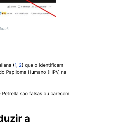
ebook
liana (
1
,
2
) que o identificam
 do Papiloma Humano (HPV, na
Petrella são falsas ou carecem
duzir a