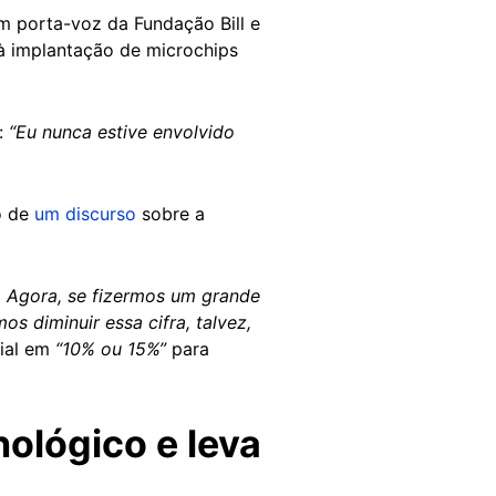
Um porta-voz da Fundação Bill e
à implantação de microchips
s:
“Eu nunca estive envolvido
o de
um discurso
sobre a
. Agora, se fizermos um grande
s diminuir essa cifra, talvez,
dial em
“10% ou 15%”
para
ológico e leva