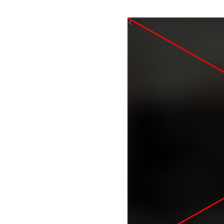
Image