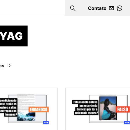
Contato
Search
WHA
AYAG
os
m
Imagem