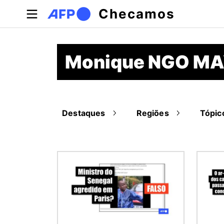
Pular para o conteúdo principal
Checamos
Monique NGO M
Destaques
Regiões
Tópic
Imagem
Image