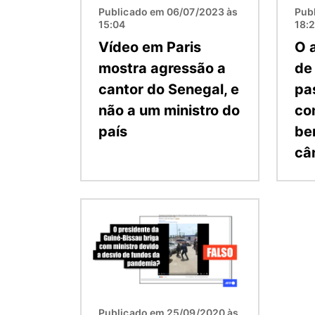
Publicado em 06/07/2023 às
Pub
15:04
18:
Vídeo em Paris
O 
mostra agressão a
de
cantor do Senegal, e
pa
não a um ministro do
co
país
be
câ
Imagem
Publicado em 25/09/2020 às