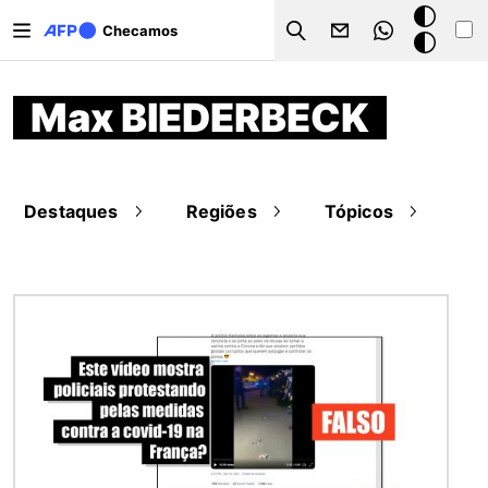
Pular para o conteúdo principal
Modo
Checamos
Search
escuro
Max BIEDERBECK
Destaques
Regiões
Tópicos
Imagem