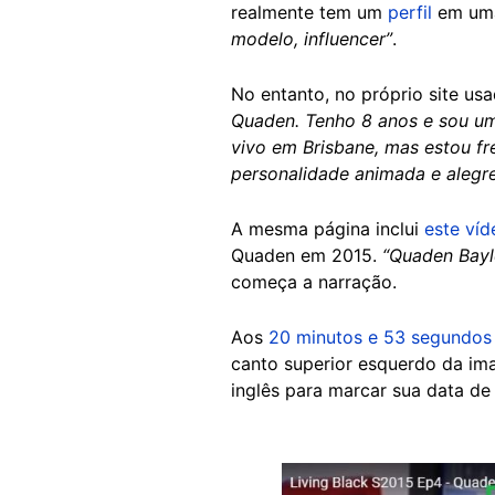
realmente tem um
perfil
em uma
modelo, influencer”
.
No entanto, no próprio site usa
Quaden. Tenho 8 anos e sou u
vivo em Brisbane, mas estou f
personalidade animada e alegr
A mesma página inclui
este víd
Quaden em 2015.
“Quaden Bayl
começa a narração.
Aos
20 minutos e 53 segundos
canto superior esquerdo da im
inglês para marcar sua data d
Image