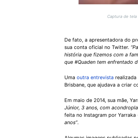
Captura de tela
De fato, a apresentadora do 
sua conta oficial no Twitter.
“Pa
história que fizemos com a fa
que #Quaden tem enfrentado d
Uma
outra entrevista
realizada
Brisbane, que ajudava a criar 
Em maio de 2014, sua mãe, Yar
Júnior, 3 anos, com acondropla
feita no Instagram por Yarrak
anos”
.
Algumas imagens publicadas p