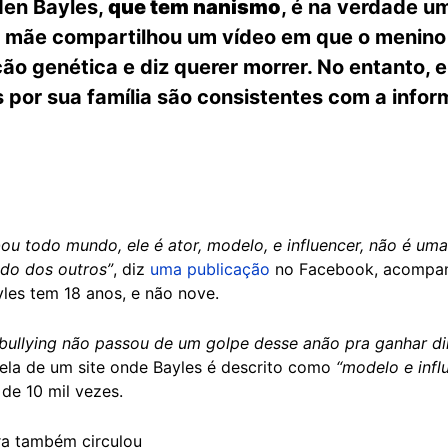
den Bayles,
que tem nanismo
, é na verdade um
 mãe compartilhou um vídeo em que o menino a
ão genética e diz querer morrer. No entanto, e
s por sua família são consistentes com a info
bou todo mundo, ele é ator, modelo, e influencer, não é um
ndo dos outros”
, diz
uma publicação
no Facebook, acompan
es tem 18 anos, e não nove.
 bullying não passou de um golpe desse anão pra ganhar di
tela de um site onde Bayles é descrito como
“modelo e infl
 de 10 mil vezes.
ra também circulou