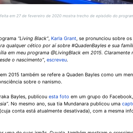
 feita em 27 de fevereiro de 2020 mostra trecho de episódio do program
programa
“Living Black”
,
Karla Grant
, se pronunciou sobre o
ra qualquer cético por aí sobre #QuadenBayles e sua famíli
mília em meu programa @LivingBlack em 2015. Claramente
esde o nascimento”
,
escreveu
.
 em 2015 também se refere a Quaden Bayles como um men
consciência sobre o nanismo.
raka Bayles, publicou
esta foto
em um grupo do Facebook,
sia”
. No mesmo ano, sua tia Mundanara publicou uma
capt
a (cuja conta está atualmente desativada), com a mesma in
or uma de suas irmãs, Guyala, também mostram o cresci