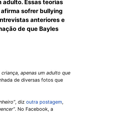
 adulto. Essas teorias
firma sofrer bullying
ntrevistas anteriores e
rmação de que Bayles
a criança, apenas um adulto que
hada de diversas fotos que
nheiro”
, diz
outra postagem
,
uencer”
. No Facebook, a