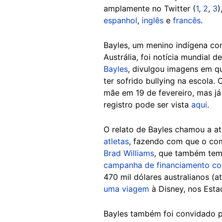
amplamente no Twitter (
1
,
2
,
3
)
espanhol
,
inglês
e
francês
.
Bayles, um menino indígena co
Austrália, foi notícia mundial 
Bayles
, divulgou imagens em q
ter sofrido bullying na escola.
mãe em 19 de fevereiro, mas j
registro pode ser vista
aqui
.
O relato de Bayles chamou a a
atletas
, fazendo com que o co
Brad Williams
, que também tem
campanha de financiamento col
470 mil dólares australianos (a
uma viagem
à Disney, nos Esta
Bayles também foi convidado 