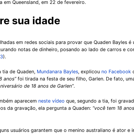
 em Queensland, em 22 de fevereiro.
re sua idade
hadas em redes sociais para provar que Quaden Bayles é 
urando notas de dinheiro, posando ao lado de carros e 
3
).
a tia de Quaden,
Mundanara Bayles
, explicou
no Facebook
q
18 anos”
foi tirada na festa de seu filho, Garlen. De fato, u
aniversário de 18 anos de Garlen”
.
também aparecem
neste vídeo
que, segundo a tia, foi grava
dos da gravação, ela pergunta a Quaden:
“você tem 18 anos
lguns usuários garantem que o menino australiano é ator e 