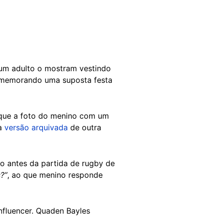
um adulto o mostram vestindo
comemorando uma suposta festa
ue a foto do menino com um
ma
versão arquivada
de outra
do antes da partida de rugby de
?”
, ao que menino responde
influencer. Quaden Bayles