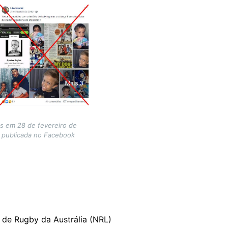
as em 28 de fevereiro de
 publicada no Facebook
l de Rugby da Austrália (NRL)