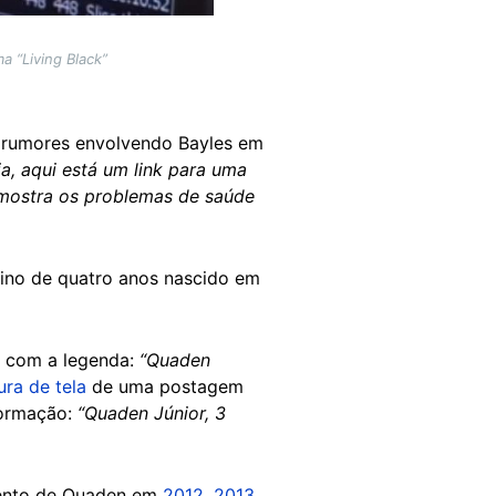
a “Living Black”
s rumores envolvendo Bayles em
a, aqui está um link para uma
 mostra os problemas de saúde
ino de quatro anos nascido em
 com a legenda:
“Quaden
ura de tela
de uma postagem
formação:
“Quaden Júnior, 3
mento de Quaden em
2012
,
2013
,