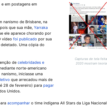
, e em postagens em
Image
m nanismo de Brisbane, na
depois que sua mãe,
Yarraka
ue ele aparece chorando por
 O vídeo
foi publicado
por sua
á deletado. Uma cópia do
Capturas de tela feit
tenção de
celebridades e
2020 mostram teoria
mediante norte-americano
 nanismo, iniciasse uma
etivo
que arrecadou mais de
té 28 de fevereiro) para
pagar
dos Unidos.
para
acompanhar
o time indígena All Stars da Liga Naciona