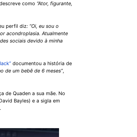
o descreve como
“Ator, figurante,
u perfil diz
: “Oi, eu sou o
r acondroplasia. Atualmente
des sociais devido à minha
lack”
documentou a história de
ho de um bebê de 6 meses”
,
ça de Quaden a sua mãe. No
avid Bayles) e a sigla em
0.