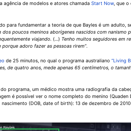
 agência de modelos e atores chamada
Start Now
, que 
do para fundamentar a teoria de que Bayles é um adulto, se
m dos poucos meninos aborígenes nascidos com nanismo po
requentemente viajando.
(...)
Tenho muitos seguidores em re
e porque adoro fazer as pessoas rirem”
.
eo
de 25 minutos, no qual o programa australiano
“Living B
es, de quatro anos, mede apenas 65 centímetros, o taman
do programa, um médico mostra uma radiografia da cabe
agem é possível ver o nome completo do menino (Quaden D
e nascimento (DOB, date of birth): 13 de dezembro de 201