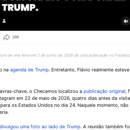
ura de tela feita em 2 de junho de 2026 de uma publicação no Faceboo
do na
agenda de Trump
. Entretanto, Flávio realmente este
avras-chave, o Checamos localizou a
publicação original
, 
agram em 22 de maio de 2026, quatro dias antes da visita
para os Estados Unidos no dia 24. Naquele momento, não
ria.
divulgou uma foto ao lado de Trump
. A reunião também foi