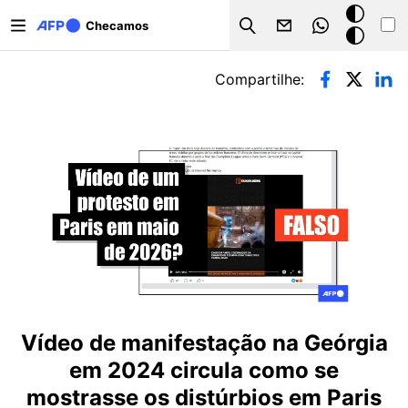
Pular para o conteúdo principal
Modo
Checamos
Search
escuro
Abas primárias
Compartilhe:
Vídeo de manifestação na Geórgia
em 2024 circula como se
mostrasse os distúrbios em Paris