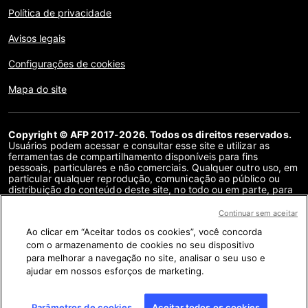
Política de privacidade
Avisos legais
Configurações de cookies
Mapa do site
Copyright © AFP 2017-2026. Todos os direitos reservados.
Usuários podem acessar e consultar esse site e utilizar as
ferramentas de compartilhamento disponíveis para fins
pessoais, particulares e não comerciais. Qualquer outro uso, em
particular qualquer reprodução, comunicação ao público ou
distribuição do conteúdo deste site, no todo ou em parte, para
qualquer outro fim e/ou por qualquer outro meio, sem um
contrato de licença específico assinado com a AFP, é
Continuar sem aceitar
estritamente proibido. Os objetos descritos ou incluídos por
Ao clicar em “Aceitar todos os cookies”, você concorda
meio de links no conteúdo de verificação de fatos são
fornecidos na medida necessária para a correta compreensão
com o armazenamento de cookies no seu dispositivo
da checagem da informação em questão. A AFP não obteve
para melhorar a navegação no site, analisar o seu uso e
qualquer direito dos autores ou detentores dos direitos autorais
ajudar em nossos esforços de marketing.
deste conteúdo de terceiros e não terá nenhuma
responsabilidade a esse respeito. A AFP e seu logotipo são
marcas registradas.
Parâmetros de cookies
Aceitar todos os cookies