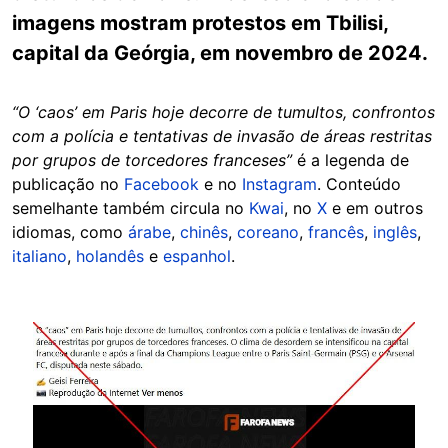
imagens mostram protestos em Tbilisi,
capital da Geórgia, em novembro de 2024.
“O ‘caos’ em Paris hoje decorre de tumultos, confrontos
com a polícia e tentativas de invasão de áreas restritas
por grupos de torcedores franceses”
é a legenda de
publicação no
Facebook
e no
Instagram
. Conteúdo
semelhante também circula no
Kwai
, no
X
e em outros
idiomas, como
árabe
,
chinês
,
coreano
,
francês
,
inglês
,
italiano
,
holandês
e
espanhol
.
Image