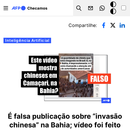
Pular para o conteúdo principal
Modo
Checamos
Search
escuro
Abas primárias
Compartilhe:
Inteligência Artificial
É falsa publicação sobre “invasão
chinesa” na Bahia; vídeo foi feito