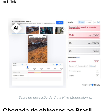
artificial.
Image
Teste de detecção de IA na Hive Moderation (.)
Chegada de chineses ao Brasil