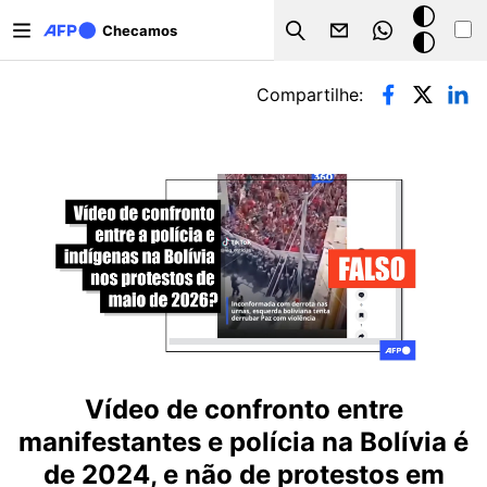
Pular para o conteúdo principal
Modo
Checamos
Search
escuro
Abas primárias
Compartilhe:
Vídeo de confronto entre
manifestantes e polícia na Bolívia é
de 2024, e não de protestos em