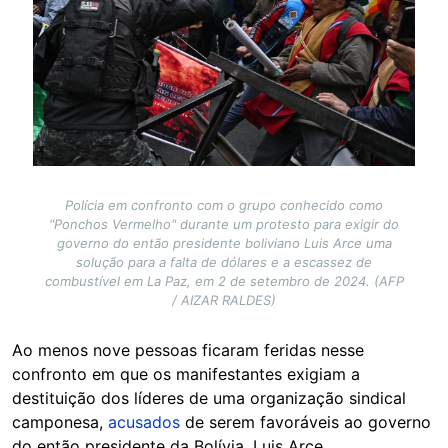
Polícia em confronto com o grupo conhecido como
"Ponchos Vermelho" durante um protesto para exigir do
governo do então presidente boliviano Luis Arce uma
solução para a falta de dólares e a escassez de
combustível em La Paz, em 2 de setembro de 2024. (AFP
/ AIZAR RALDES)
Ao menos nove pessoas ficaram feridas nesse
confronto em que os manifestantes exigiam a
destituição dos líderes de uma organização sindical
camponesa,
acusados
de serem favoráveis ao governo
do então presidente da Bolívia, Luis Arce.