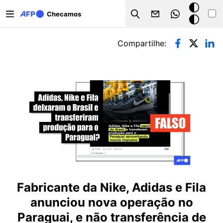
Pular para o conteúdo principal
Modo
Checamos
Search
escuro
Abas primárias
Compartilhe:
Fabricante da Nike, Adidas e Fila
anunciou nova operação no
Paraguai, e não transferência de