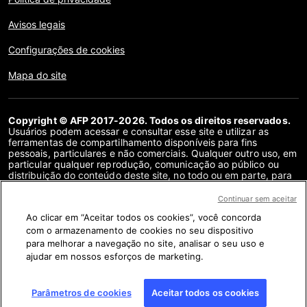
Avisos legais
Configurações de cookies
Mapa do site
Copyright © AFP 2017-2026. Todos os direitos reservados.
Usuários podem acessar e consultar esse site e utilizar as
ferramentas de compartilhamento disponíveis para fins
pessoais, particulares e não comerciais. Qualquer outro uso, em
particular qualquer reprodução, comunicação ao público ou
distribuição do conteúdo deste site, no todo ou em parte, para
qualquer outro fim e/ou por qualquer outro meio, sem um
contrato de licença específico assinado com a AFP, é
Continuar sem aceitar
estritamente proibido. Os objetos descritos ou incluídos por
Ao clicar em “Aceitar todos os cookies”, você concorda
meio de links no conteúdo de verificação de fatos são
fornecidos na medida necessária para a correta compreensão
com o armazenamento de cookies no seu dispositivo
da checagem da informação em questão. A AFP não obteve
para melhorar a navegação no site, analisar o seu uso e
qualquer direito dos autores ou detentores dos direitos autorais
ajudar em nossos esforços de marketing.
deste conteúdo de terceiros e não terá nenhuma
responsabilidade a esse respeito. A AFP e seu logotipo são
marcas registradas.
Parâmetros de cookies
Aceitar todos os cookies