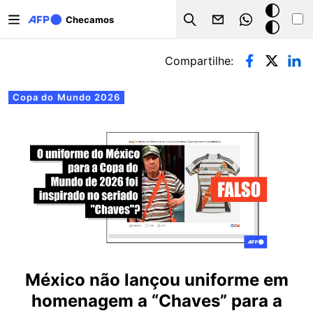
Pular para o conteúdo principal
Modo
Checamos
Search
escuro
Abas primárias
Compartilhe:
Copa do Mundo 2026
México não lançou uniforme em
homenagem a “Chaves” para a