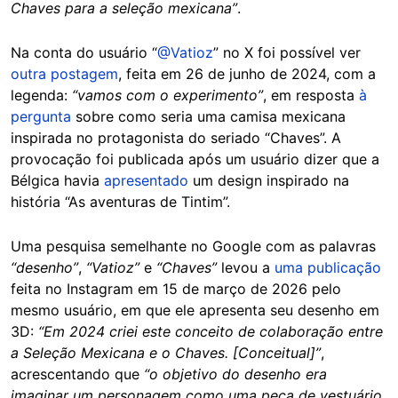
Chaves para a seleção mexicana”
.
Na conta do usuário “
@Vatioz
” no X foi possível ver
outra postagem
, feita em 26 de junho de 2024, com a
legenda:
“vamos com o experimento”
, em resposta
à
pergunta
sobre como seria uma camisa mexicana
inspirada no protagonista do seriado “Chaves”. A
provocação foi publicada após um usuário dizer que a
Bélgica havia
apresentado
um design inspirado na
história “As aventuras de Tintim”.
Uma pesquisa semelhante no Google com as palavras
“desenho”
,
“Vatioz”
e
“Chaves”
levou a
uma publicação
feita no Instagram em 15 de março de 2026 pelo
mesmo usuário, em que ele apresenta seu desenho em
3D:
“Em 2024 criei este conceito de colaboração entre
a Seleção Mexicana e o Chaves. [Conceitual]”
,
acrescentando que
“o objetivo do desenho era
imaginar um personagem como uma peça de vestuário