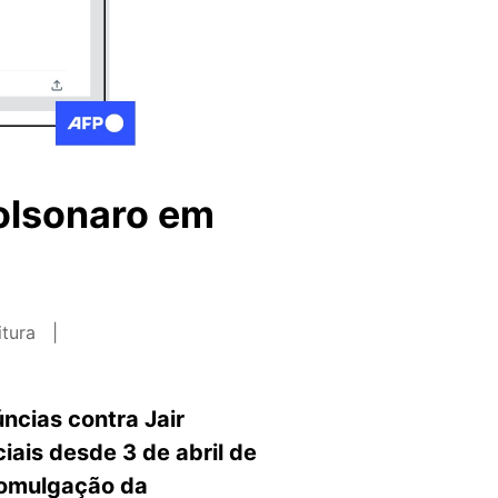
olsonaro em
itura
ncias contra Jair
iais desde 3 de abril de
promulgação da