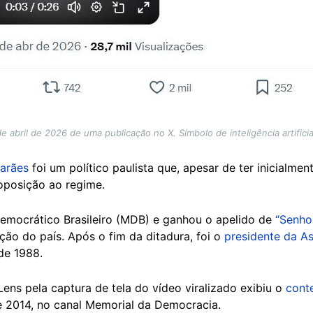
e abril de 2026 de uma publicação no X. Símbolo de inteligência artificia
arães
foi um político paulista que, apesar de ter inicialmen
 oposição ao regime.
emocrático Brasileiro (MDB) e ganhou o apelido de
“Senhor
ão do país. Após o fim da ditadura, foi o
presidente da As
de 1988.
ns pela captura de tela do vídeo viralizado exibiu o
cont
 2014, no canal Memorial da Democracia.