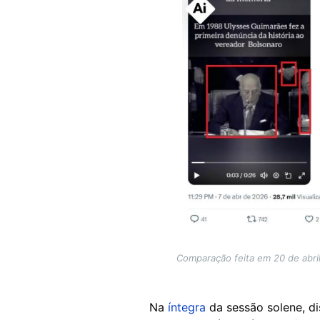
Comparação feita em 20 de abri
Na
íntegra
da sessão solene, d