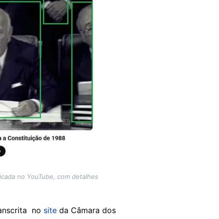
licada no YouTube, com detalhes
anscrita no
site
da Câmara dos