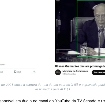
l de 2026 entre a captura de tela de um post no X (E) e a gravação pub
assinalados pela AFP (.)
isponível em áudio no canal do YouTube da TV Senado e tr