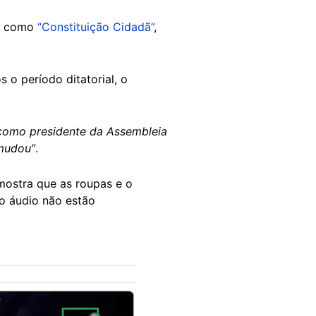
da como
“Constituição Cidadã”
,
o período ditatorial, o
 como presidente da Assembleia
 mudou”
.
mostra que as roupas e o
 o áudio não estão