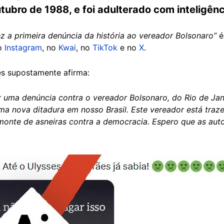
ubro de 1988, e foi adulterado com inteligênci
 a primeira denúncia da história ao vereador Bolsonaro”
é
no
Instagram
, no
Kwai
, no
TikTok
e no
X
.
es supostamente afirma:
r uma denúncia contra o vereador Bolsonaro, do Rio de Jan
uma nova ditadura em nosso Brasil. Este vereador está traz
 monte de asneiras contra a democracia. Espero que as au