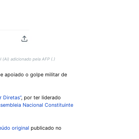
l (Ai) adicionado pela AFP (.)
te apoiado o golpe militar de
 Diretas”
, por ter liderado
sembleia Nacional Constituinte
eúdo original
publicado no