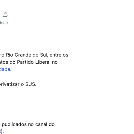
o Rio Grande do Sul, entre os
atos do Partido Liberal no
rdade
.
privatizar o SUS.
 publicados no canal do
3
).