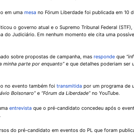
ato em uma
mesa
no Fórum Liberdade foi publicada em 10 de
iticou o governo atual e o Supremo Tribunal Federal (STF)
ma do Judiciário. Em nenhum momento ele cita uma possíve
onado sobre propostas de campanha, mas
responde
que
“in
a minha parte por enquanto”
e que detalhes poderiam ser u
to no evento também foi
transmitida
por um programa de u
lávio Bolsonaro”
e
“Fórum da Liberdade”
no YouTube.
 uma
entrevista
que o pré-candidato concedeu após o evento
.
sos do pré-candidato em eventos do PL que foram publicad