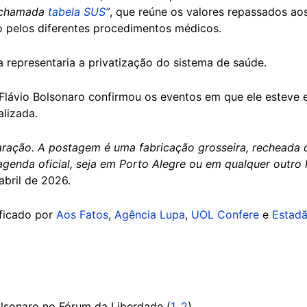
a chamada
tabela SUS
”
, que reúne os valores repassados aos 
o pelos diferentes procedimentos médicos.
a representaria a privatização do sistema de saúde.
Flávio Bolsonaro confirmou os eventos em que ele esteve 
ralizada.
aração. A postagem é uma fabricação grosseira, recheada 
enda oficial, seja em Porto Alegre ou em qualquer outro l
bril de 2026.
ficado por
Aos Fatos
,
Agência Lupa
,
UOL Confere
e
Estadã
olsonaro no Fórum da Liberdade (
1
,
2
)