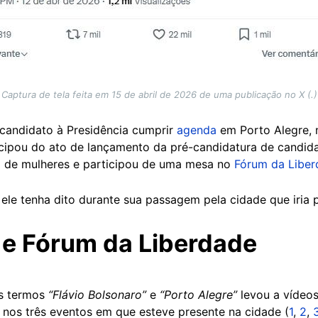
Captura de tela feita em 15 de abril de 2026 de uma publicação no X (.)
-candidato à Presidência cumprir
agenda
em Porto Alegre, n
rticipou do ato de lançamento da pré-candidatura de candid
o de mulheres e participou de uma mesa no
Fórum da Libe
ele tenha dito durante sua passagem pela cidade que iria 
 e Fórum da Liberdade
s termos
“Flávio Bolsonaro”
e
“Porto Alegre”
levou a vídeos
 nos três eventos em que esteve presente na cidade (
1
,
2
,