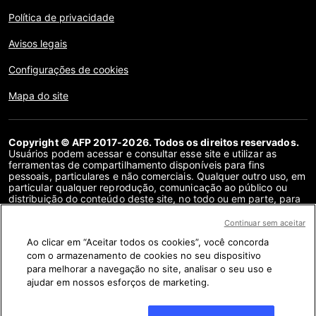
Política de privacidade
Avisos legais
Configurações de cookies
Mapa do site
Copyright © AFP 2017-2026. Todos os direitos reservados.
Usuários podem acessar e consultar esse site e utilizar as
ferramentas de compartilhamento disponíveis para fins
pessoais, particulares e não comerciais. Qualquer outro uso, em
particular qualquer reprodução, comunicação ao público ou
distribuição do conteúdo deste site, no todo ou em parte, para
qualquer outro fim e/ou por qualquer outro meio, sem um
contrato de licença específico assinado com a AFP, é
Continuar sem aceitar
estritamente proibido. Os objetos descritos ou incluídos por
Ao clicar em “Aceitar todos os cookies”, você concorda
meio de links no conteúdo de verificação de fatos são
fornecidos na medida necessária para a correta compreensão
com o armazenamento de cookies no seu dispositivo
da checagem da informação em questão. A AFP não obteve
para melhorar a navegação no site, analisar o seu uso e
qualquer direito dos autores ou detentores dos direitos autorais
ajudar em nossos esforços de marketing.
deste conteúdo de terceiros e não terá nenhuma
responsabilidade a esse respeito. A AFP e seu logotipo são
marcas registradas.