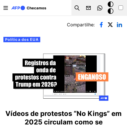
Pular para o conteúdo principal
Modo
Checamos
Search
escuro
Abas primárias
Compartilhe:
Política dos EUA
Vídeos de protestos “No Kings” em
2025 circulam como se