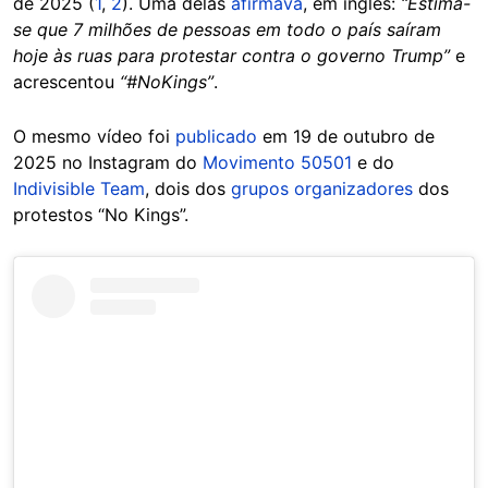
de 2025 (
1
,
2
). Uma delas
afirmava
, em inglês:
“Estima-
se que 7 milhões de pessoas em todo o país saíram
hoje às ruas para protestar contra o governo Trump”
e
acrescentou
“#NoKings”
.
O mesmo vídeo foi
publicado
em 19 de outubro de
2025 no Instagram do
Movimento 50501
e do
Indivisible Team
, dois dos
grupos organizadores
dos
protestos “No Kings”.