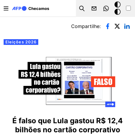
Pular para o conteúdo principal
Modo
Checamos
Search
escuro
Abas primárias
Compartilhe:
Eleições 2026
É falso que Lula gastou R$ 12,4
bilhões no cartão corporativo