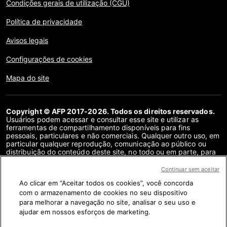
Condições gerais de utilização (CGU)
Política de privacidade
Avisos legais
Configurações de cookies
Mapa do site
Copyright © AFP 2017-2026. Todos os direitos reservados.
Usuários podem acessar e consultar esse site e utilizar as
ferramentas de compartilhamento disponíveis para fins
pessoais, particulares e não comerciais. Qualquer outro uso, em
particular qualquer reprodução, comunicação ao público ou
distribuição do conteúdo deste site, no todo ou em parte, para
qualquer outro fim e/ou por qualquer outro meio, sem um
contrato de licença específico assinado com a AFP, é
Continuar sem aceitar
estritamente proibido. Os objetos descritos ou incluídos por
Ao clicar em “Aceitar todos os cookies”, você concorda
meio de links no conteúdo de verificação de fatos são
fornecidos na medida necessária para a correta compreensão
com o armazenamento de cookies no seu dispositivo
da checagem da informação em questão. A AFP não obteve
para melhorar a navegação no site, analisar o seu uso e
qualquer direito dos autores ou detentores dos direitos autorais
ajudar em nossos esforços de marketing.
deste conteúdo de terceiros e não terá nenhuma
responsabilidade a esse respeito. A AFP e seu logotipo são