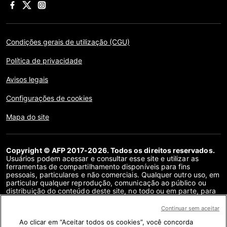
Condições gerais de utilização (CGU)
Política de privacidade
Avisos legais
Configurações de cookies
Mapa do site
Copyright © AFP 2017-2026. Todos os direitos reservados.
Usuários podem acessar e consultar esse site e utilizar as
ferramentas de compartilhamento disponíveis para fins
pessoais, particulares e não comerciais. Qualquer outro uso, em
particular qualquer reprodução, comunicação ao público ou
distribuição do conteúdo deste site, no todo ou em parte, para
qualquer outro fim e/ou por qualquer outro meio, sem um
contrato de licença específico assinado com a AFP, é
Continuar sem aceitar
estritamente proibido. Os objetos descritos ou incluídos por
Ao clicar em “Aceitar todos os cookies”, você concorda
meio de links no conteúdo de verificação de fatos são