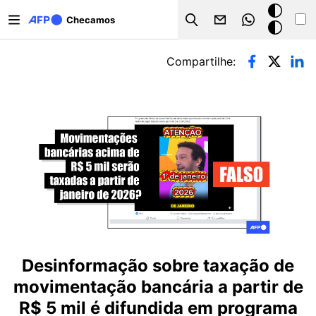
Pular para o conteúdo principal
Modo
Checamos
Search
escuro
Abas primárias
Compartilhe:
Desinformação sobre taxação de
movimentação bancária a partir de
R$ 5 mil é difundida em programa