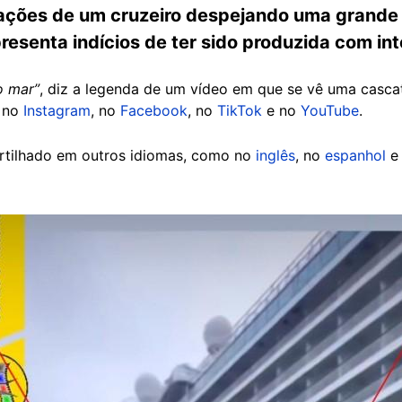
zações de um cruzeiro despejando uma grande 
esenta indícios de ter sido produzida com intel
o mar”
, diz a legenda de um vídeo em que se vê uma casca
a no
Instagram
, no
Facebook
, no
TikTok
e no
YouTube
.
tilhado em outros idiomas, como no
inglês
, no
espanhol
e