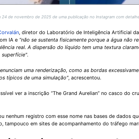
em 24 de novembro de 2025 de uma publicação no Instagram com detalhes
Corvalán
, diretor do Laboratório de Inteligência Artificial
com IA e
“não se sustenta fisicamente porque a água não r
ência real. A dispersão do líquido tem uma textura clarame
superfície"
.
denunciam uma renderização, como as bordas excessivament
s típicos de uma simulação"
, acrescentou.
sível ver a inscrição “The Grand Aurelian” no casco do cr
rou nenhum registro com esse nome nas bases de dados qu
o, tampouco em sites de acompanhamento do tráfego ma