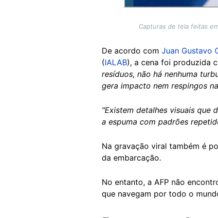
Capturas de tela feitas 
De acordo com
Juan Gustavo 
(
IALAB
), a cena foi produzida 
resíduos, não há nenhuma turbul
gera impacto nem respingos na 
"Existem detalhes visuais que 
a espuma com padrões repetido
Na gravação viral também é pos
da embarcação.
No entanto, a AFP não encont
que navegam por todo o mund