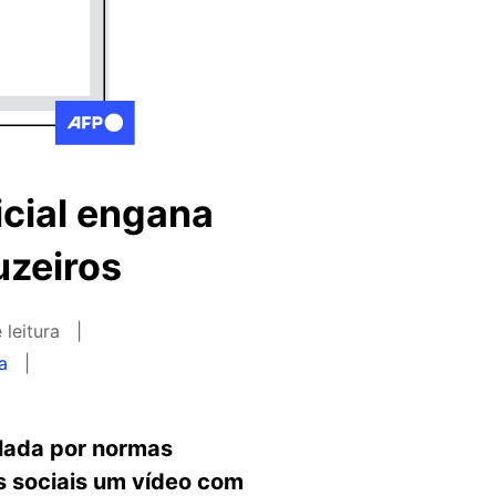
icial engana
uzeiros
 leitura
a
ulada por normas
s sociais um vídeo com