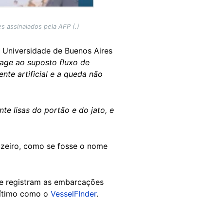
 assinalados pela AFP (.)
 da Universidade de Buenos Aires
eage ao suposto fluxo de
nte artificial e a queda não
e lisas do portão e do jato, e
uzeiro, como se fosse o nome
e registram as embarcações
rítimo como o
VesselFInder
.