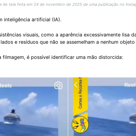
a de tela feita em 24 de novembro de 2025 de uma publicação no Instag
nteligência artificial (IA).
istências visuais, como a aparência excessivamente lisa da
ados e resíduos que não se assemelham a nenhum objeto 
 filmagem, é possível identificar uma mão distorcida: