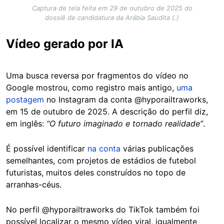
Captura de tela feita em 29 de outubro de 2025 do
dossiê de candidatura da Arábia Saudita (.)
Vídeo gerado por IA
Uma busca reversa por fragmentos do vídeo no
Google mostrou, como registro mais antigo,
uma
postagem
no Instagram da conta @hyporailtraworks,
em 15 de outubro de 2025. A descrição do perfil diz,
em inglês:
“O futuro imaginado e tornado realidade”
.
É possível identificar
na conta
várias publicações
semelhantes, com projetos de estádios de futebol
futuristas, muitos deles construídos no topo de
arranhas-céus.
No perfil @hyporailtraworks do TikTok também foi
possível localizar o mesmo vídeo viral, igualmente