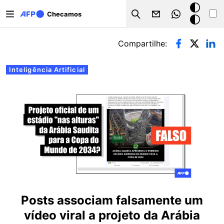
Pular para o conteúdo principal
Modo
Checamos
Search
escuro
Abas primárias
Compartilhe:
Inteligência Artificial
Posts associam falsamente um
vídeo viral a projeto da Arábia