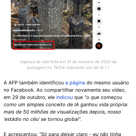
Captura de tela feita em 31 de outubro de 2025 da
postagem no TikTok indicando uso de IA (.)
A AFP também identificou
a página
do mesmo usuário
no Facebook. Ao compartilhar novamente seu vídeo,
em 29 de outubro, ele
indicou
que
“o que começou
como um simples conceito de IA ganhou vida própria:
mais de 50 milhões de visualizações depois, nosso
‘estádio no céu’ se tornou global”
.
E acrescentou:
“Só para deixar claro - eu não tinha