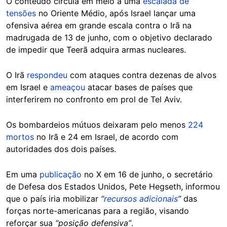
O conteúdo circula em meio a uma
escalada de
tensões
no Oriente Médio, após Israel lançar uma
ofensiva aérea em grande escala contra o Irã na
madrugada de 13 de junho, com o objetivo declarado
de impedir que Teerã adquira armas nucleares.
O Irã
respondeu
com ataques contra dezenas de alvos
em Israel e
ameaçou
atacar bases de países que
interferirem no confronto em prol de Tel Aviv.
Os bombardeios mútuos deixaram pelo menos
224
mortos
no Irã e 24 em Israel, de acordo com
autoridades dos dois países.
Em uma
publicação
no X em 16 de junho, o secretário
de Defesa dos Estados Unidos, Pete Hegseth, informou
que o país iria mobilizar
“
recursos adicionais
”
das
forças norte-americanas para a região, visando
reforçar sua
“posição defensiva”
.