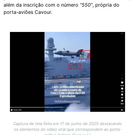
além da inscrição com o número
“550”
, própria do
porta-aviões Cavour.
Image
Captura de tela feita em 17 de junho de 2025 destacando
os elementos do vídeo viral que correspondem ao porta-