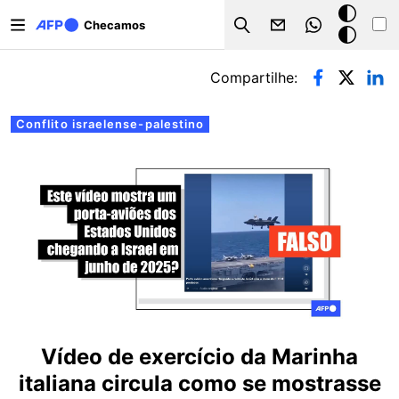
Pular para o conteúdo principal
Modo
Checamos
Search
escuro
Abas primárias
Compartilhe:
Conflito israelense-palestino
Vídeo de exercício da Marinha
italiana circula como se mostrasse