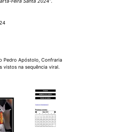
arta-Feira Santa 2024”
.
024
 Pedro Apóstolo, Confraria
 vistos na sequência viral.