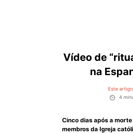
Vídeo de “rit
na Espan
Este artig
4 minu
Cinco dias após a morte 
membros da Igreja católi