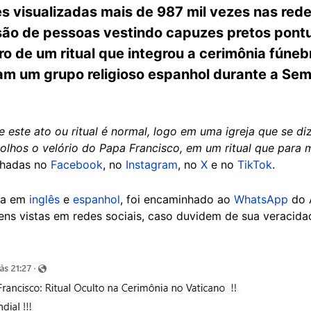
s visualizadas mais de 987 mil vezes nas red
são de pessoas vestindo capuzes pretos pont
ro de um ritual que integrou a cerimônia fúneb
ram um grupo religioso espanhol durante a Se
e este ato ou ritual é normal, logo em uma igreja que se d
lhos o velório do Papa Francisco, em um ritual que para m
lhadas no
Facebook
, no
Instagram
, no
X
e no
TikTok
.
la em
inglês
e
espanhol
, foi encaminhado ao
WhatsApp
do 
ns vistas em redes sociais, caso duvidem de sua veracida