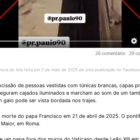
tura de tela feita em 2 de maio de 2025 de uma publicação no Facebook
rocissão de pessoas vestidas com túnicas brancas, capas 
seguram cajados iluminados e marcham ao som de um tamb
 galo pode ser vista bordada nos trajes.
 morte do papa Francisco em 21 de abril de 2025. O pontíf
ia Maior, em Roma.
de um papa fora dos muros do Vaticano desde Leão XIII em