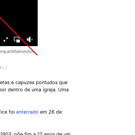
 (.)
pretas e capuzes pontudos que
or dentro de uma igreja. Uma
ice foi
enterrado
em 26 de
 1903, põe fim a 12 anos de um