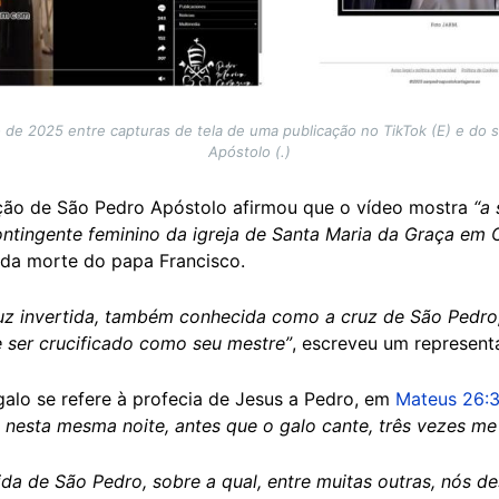
de 2025 entre capturas de tela de uma publicação no TikTok (E) e do 
Apóstolo (.)
ção de São Pedro Apóstolo afirmou que o vídeo mostra
“a
ontingente feminino da igreja de Santa Maria da Graça em 
s da morte do papa Francisco.
uz invertida, também conhecida como a cruz de São Pedro,
 ser crucificado como seu mestre”
, escreveu um represent
alo se refere à profecia de Jesus a Pedro, em
Mateus 26:
 nesta mesma noite, antes que o galo cante, três vezes me
ida de São Pedro, sobre a qual, entre muitas outras, nós 