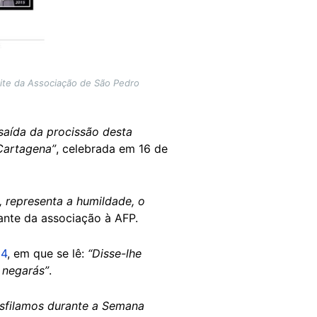
site da Associação de São Pedro
 saída da procissão desta
Cartagena”
, celebrada em 16 de
 representa a humildade, o
ante da associação à AFP.
34
, em que se lê:
“Disse-lhe
 negarás”
.
desfilamos durante a Semana