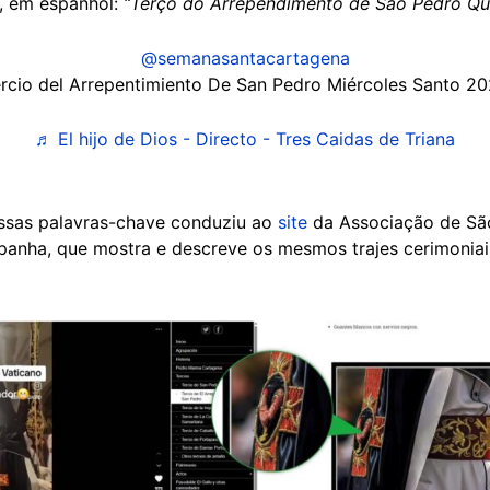
a, em espanhol:
“Terço do Arrependimento de São Pedro Qu
@semanasantacartagena
rcio del Arrepentimiento De San Pedro Miércoles Santo 2
♬ El hijo de Dios - Directo - Tres Caidas de Triana
ssas palavras-chave conduziu ao
site
da Associação de São
spanha, que mostra e descreve os mesmos trajes cerimoniais