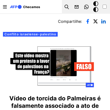
Pular para o conteúdo principal
Modo
Checamos
Search
escuro
Abas primárias
Compartilhe:
Conflito israelense-palestino
Vídeo de torcida do Palmeiras é
falsamente associado a ato de