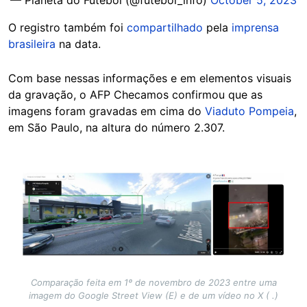
— Planeta do Futebol (@futebol_info)
October 5, 2023
O registro também foi
compartilhado
pela
imprensa
brasileira
na data.
Com base nessas informações e em elementos visuais
da gravação, o AFP Checamos confirmou que as
imagens foram gravadas em cima do
Viaduto Pompeia
,
em São Paulo, na altura do número 2.307.
Image
Comparação feita em 1º de novembro de 2023 entre uma
imagem do Google Street View (E) e de um vídeo no X ( .)